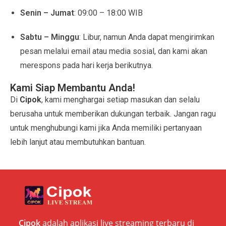
Senin – Jumat
: 09:00 – 18:00 WIB
Sabtu – Minggu
: Libur, namun Anda dapat mengirimkan
pesan melalui email atau media sosial, dan kami akan
merespons pada hari kerja berikutnya.
Kami Siap Membantu Anda!
Di
Cipok
, kami menghargai setiap masukan dan selalu
berusaha untuk memberikan dukungan terbaik. Jangan ragu
untuk menghubungi kami jika Anda memiliki pertanyaan
lebih lanjut atau membutuhkan bantuan.
Cipok
adalah aplikasi live streaming terbaru di