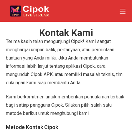
Kontak Kami
Terima kasih telah mengunjungi Cipok! Kami sangat
menghargai umpan balik, pertanyaan, atau permintaan
bantuan yang Anda miliki. Jika Anda membutuhkan
informasi lebih lanjut tentang aplikasi Cipok, cara
mengunduh Cipok APK, atau memiliki masalah teknis, tim
dukungan kami siap membantu Anda.
Kami berkomitmen untuk memberikan pengalaman terbaik
bagi setiap pengguna Cipok. Silakan pilih salah satu
metode berikut untuk menghubungi kami:
Metode Kontak Cipok