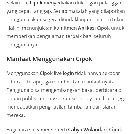
Selain itu,
Cipok
menyediakan dukungan pelanggan
yang cepat tanggap. Setiap masalah yang dilaporkan
pengguna akan segera ditindaklanjuti oleh tim teknis.
Hal ini menunjukkan komitmen
Aplikasi Cipok
untuk
memberikan pengalaman terbaik bagi seluruh
penggunanya.
Manfaat Menggunakan Cipok
Menggunakan
Cipok live login
tidak hanya sekadar
hiburan, tetapi juga memberikan manfaat nyata.
Pengguna bisa mengembangkan bakat berbicara di
depan publik, meningkatkan kepercayaan diri, hingga
mendapatkan penghasilan tambahan dari siaran
mereka.
Bagi para streamer seperti
Cahya Wulandari
,
Cipok