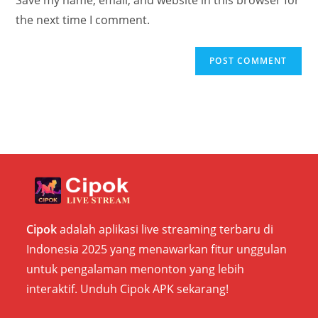
Save my name, email, and website in this browser for
(optional)
the next time I comment.
Cipok
adalah aplikasi live streaming terbaru di
Indonesia 2025 yang menawarkan fitur unggulan
untuk pengalaman menonton yang lebih
interaktif. Unduh Cipok APK sekarang!