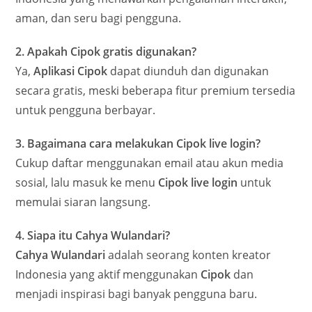
aman, dan seru bagi pengguna.
2. Apakah Cipok gratis digunakan?
Ya,
Aplikasi Cipok
dapat diunduh dan digunakan
secara gratis, meski beberapa fitur premium tersedia
untuk pengguna berbayar.
3. Bagaimana cara melakukan Cipok live login?
Cukup daftar menggunakan email atau akun media
sosial, lalu masuk ke menu
Cipok live login
untuk
memulai siaran langsung.
4. Siapa itu Cahya Wulandari?
Cahya Wulandari
adalah seorang konten kreator
Indonesia yang aktif menggunakan
Cipok
dan
menjadi inspirasi bagi banyak pengguna baru.