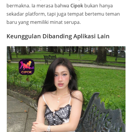
bermakna. Ia merasa bahwa
Cipok
bukan hanya
sekadar platform, tapi juga tempat bertemu teman
baru yang memiliki minat serupa.
Keunggulan Dibanding Aplikasi Lain