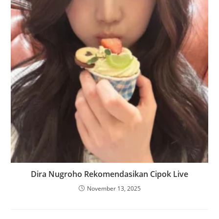
Dira Nugroho Rekomendasikan Cipok Live
November 13, 2025