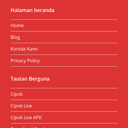
Halaman beranda
Home
Blog
Kontak Kami
Privacy Policy
Tautan Berguna
Cipok
Cipok Live
Cipok Live APK