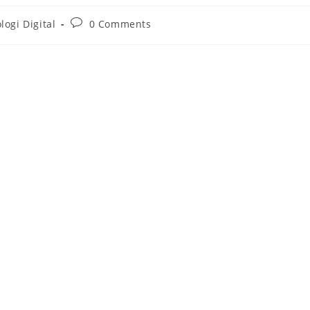
Post
logi Digital
0 Comments
comments: