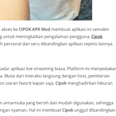
 akses ke
CIPOK APK Mod
membuat aplikasi ini semakin
ncang untuk meningkatkan pengalaman pengguna,
Cipok
personal dan seru dibandingkan aplikasi sejenis lainnya.
adar aplikasi live streaming biasa. Platform ini menyediaka
a. Mulai dari interaksi langsung dengan host, pemberian
 siaran favorit kapan saja,
Cipok
menghadirkan hiburan
lan antarmuka yang bersih dan mudah digunakan, sehingga
dengan nyaman. Hal ini membuat
Cipok
unggul dibandingkan