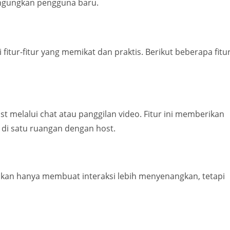
ingungkan pengguna baru.
 fitur-fitur yang memikat dan praktis. Berikut beberapa fitu
 melalui chat atau panggilan video. Fitur ini memberikan
 di satu ruangan dengan host.
ukan hanya membuat interaksi lebih menyenangkan, tetapi