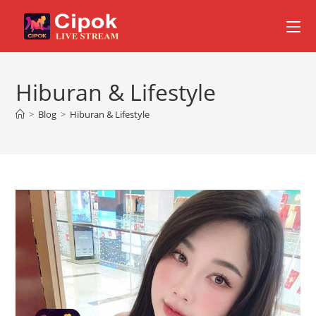
Skip
to
content
Hiburan & Lifestyle
>
Blog
>
Hiburan & Lifestyle