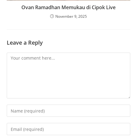
Ovan Ramadhan Memukau di Cipok Live
November 9, 2025
Leave a Reply
Comment
Enter
your
name
Enter
or
your