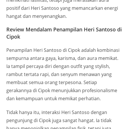
positif dari Heri Santoso yang memancarkan energi
hangat dan menyenangkan.
Review Mendalam Penampilan Heri Santoso di
Cipok
Penampilan Heri Santoso di Cipok adalah kombinasi
sempurna antara gaya, karisma, dan aura memikat.
Ia tampil percaya diri dengan outfit yang stylish,
rambut tertata rapi, dan senyum menawan yang
membuat semua orang terpesona. Setiap
gerakannya di Cipok menunjukkan profesionalisme
dan kemampuan untuk memikat perhatian.
Tidak hanya itu, interaksi Heri Santoso dengan
pengunjung di Cipok juga sangat hangat. Ia tidak
hanya menonjolkan penampilan fisik, tetapi juga