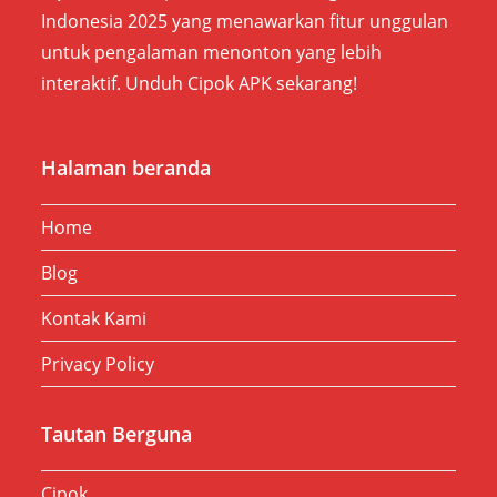
Indonesia 2025 yang menawarkan fitur unggulan
untuk pengalaman menonton yang lebih
interaktif. Unduh Cipok APK sekarang!
Halaman beranda
Home
Blog
Kontak Kami
Privacy Policy
Tautan Berguna
Cipok