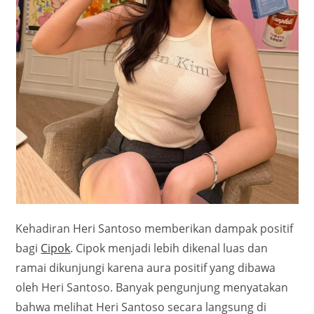
Kehadiran Heri Santoso memberikan dampak positif
bagi
Cipok
. Cipok menjadi lebih dikenal luas dan
ramai dikunjungi karena aura positif yang dibawa
oleh Heri Santoso. Banyak pengunjung menyatakan
bahwa melihat Heri Santoso secara langsung di