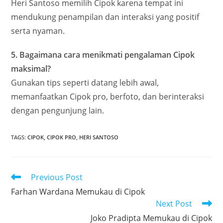
Heri Santoso memilih Cipok karena tempat ini
mendukung penampilan dan interaksi yang positif
serta nyaman.
5. Bagaimana cara menikmati pengalaman Cipok
maksimal?
Gunakan tips seperti datang lebih awal,
memanfaatkan Cipok pro, berfoto, dan berinteraksi
dengan pengunjung lain.
TAGS
:
CIPOK
,
CIPOK PRO
,
HERI SANTOSO
Read
Previous Post
more
Farhan Wardana Memukau di Cipok
articles
Next Post
Joko Pradipta Memukau di Cipok