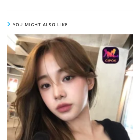
YOU MIGHT ALSO LIKE