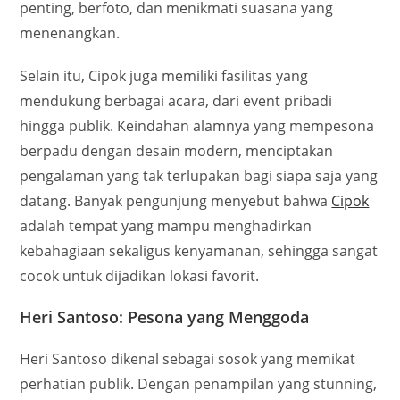
penting, berfoto, dan menikmati suasana yang
menenangkan.
Selain itu, Cipok juga memiliki fasilitas yang
mendukung berbagai acara, dari event pribadi
hingga publik. Keindahan alamnya yang mempesona
berpadu dengan desain modern, menciptakan
pengalaman yang tak terlupakan bagi siapa saja yang
datang. Banyak pengunjung menyebut bahwa
Cipok
adalah tempat yang mampu menghadirkan
kebahagiaan sekaligus kenyamanan, sehingga sangat
cocok untuk dijadikan lokasi favorit.
Heri Santoso: Pesona yang Menggoda
Heri Santoso dikenal sebagai sosok yang memikat
perhatian publik. Dengan penampilan yang stunning,