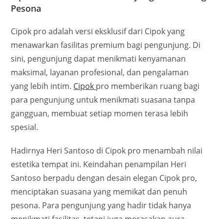
Pesona
Cipok pro adalah versi eksklusif dari Cipok yang
menawarkan fasilitas premium bagi pengunjung. Di
sini, pengunjung dapat menikmati kenyamanan
maksimal, layanan profesional, dan pengalaman
yang lebih intim.
Cipok
pro memberikan ruang bagi
para pengunjung untuk menikmati suasana tanpa
gangguan, membuat setiap momen terasa lebih
spesial.
Hadirnya Heri Santoso di Cipok pro menambah nilai
estetika tempat ini. Keindahan penampilan Heri
Santoso berpadu dengan desain elegan Cipok pro,
menciptakan suasana yang memikat dan penuh
pesona. Para pengunjung yang hadir tidak hanya
menikmati fasilitas, tetapi juga merasakan aura