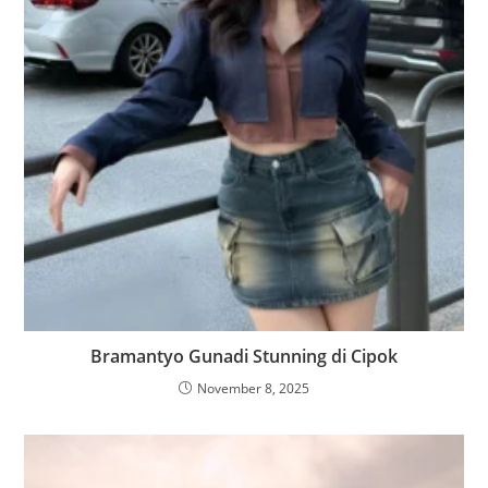
Bramantyo Gunadi Stunning di Cipok
November 8, 2025