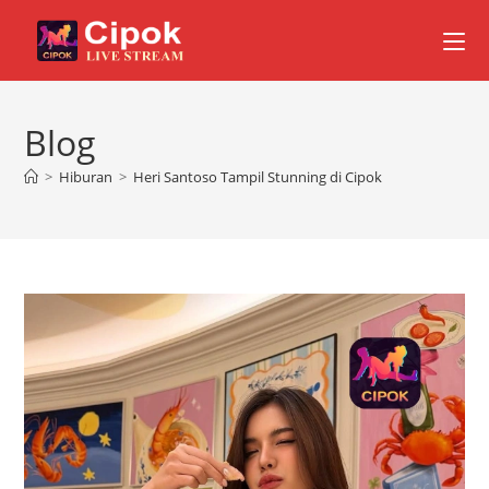
Skip
to
content
Blog
>
Hiburan
>
Heri Santoso Tampil Stunning di Cipok