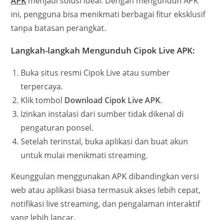
APK
menjadi solusi ideal. Dengan mengunduh APK
ini, pengguna bisa menikmati berbagai fitur eksklusif
tanpa batasan perangkat.
Langkah-langkah Mengunduh Cipok Live APK:
Buka situs resmi Cipok Live atau sumber
terpercaya.
Klik tombol
Download Cipok Live APK
.
Izinkan instalasi dari sumber tidak dikenal di
pengaturan ponsel.
Setelah terinstal, buka aplikasi dan buat akun
untuk mulai menikmati streaming.
Keunggulan menggunakan APK dibandingkan versi
web atau aplikasi biasa termasuk akses lebih cepat,
notifikasi live streaming, dan pengalaman interaktif
yang lebih lancar.