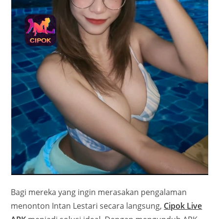
Bagi mereka yang ingin merasakan pengalaman
menonton Intan Lestari secara langsung,
Cipok Live