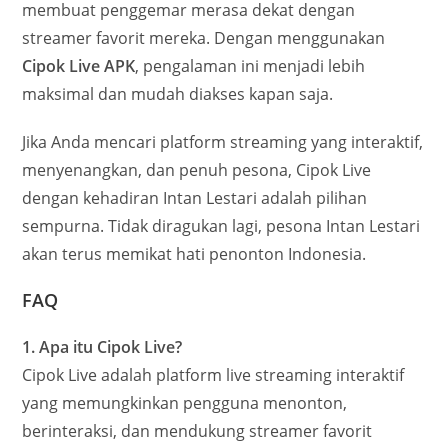
membuat penggemar merasa dekat dengan
streamer favorit mereka. Dengan menggunakan
Cipok Live APK
, pengalaman ini menjadi lebih
maksimal dan mudah diakses kapan saja.
Jika Anda mencari platform streaming yang interaktif,
menyenangkan, dan penuh pesona, Cipok Live
dengan kehadiran Intan Lestari adalah pilihan
sempurna. Tidak diragukan lagi, pesona Intan Lestari
akan terus memikat hati penonton Indonesia.
FAQ
1. Apa itu Cipok Live?
Cipok Live adalah platform live streaming interaktif
yang memungkinkan pengguna menonton,
berinteraksi, dan mendukung streamer favorit