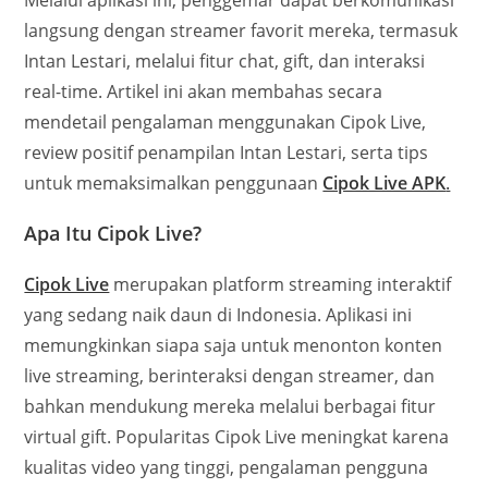
langsung dengan streamer favorit mereka, termasuk
Intan Lestari, melalui fitur chat, gift, dan interaksi
real-time. Artikel ini akan membahas secara
mendetail pengalaman menggunakan Cipok Live,
review positif penampilan Intan Lestari, serta tips
untuk memaksimalkan penggunaan
Cipok Live APK
.
Apa Itu Cipok Live?
Cipok Live
merupakan platform streaming interaktif
yang sedang naik daun di Indonesia. Aplikasi ini
memungkinkan siapa saja untuk menonton konten
live streaming, berinteraksi dengan streamer, dan
bahkan mendukung mereka melalui berbagai fitur
virtual gift. Popularitas Cipok Live meningkat karena
kualitas video yang tinggi, pengalaman pengguna