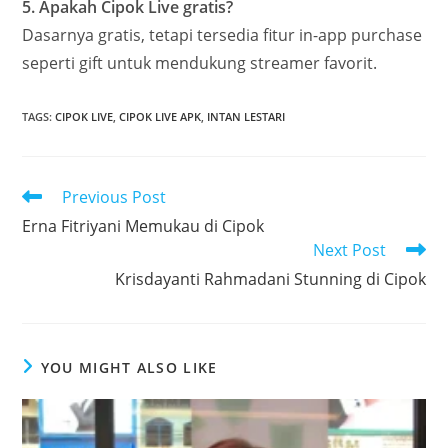
5. Apakah Cipok Live gratis?
Dasarnya gratis, tetapi tersedia fitur in-app purchase
seperti gift untuk mendukung streamer favorit.
TAGS
:
CIPOK LIVE
,
CIPOK LIVE APK
,
INTAN LESTARI
Read
Previous Post
more
Erna Fitriyani Memukau di Cipok
articles
Next Post
Krisdayanti Rahmadani Stunning di Cipok
YOU MIGHT ALSO LIKE