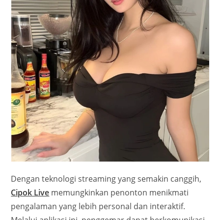
Dengan teknologi streaming yang semakin canggih,
Cipok Live
memungkinkan penonton menikmati
pengalaman yang lebih personal dan interaktif.
Melalui aplikasi ini, penggemar dapat berkomunikasi