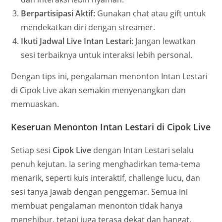
Berpartisipasi Aktif:
Gunakan chat atau gift untuk
mendekatkan diri dengan streamer.
Ikuti Jadwal Live Intan Lestari:
Jangan lewatkan
sesi terbaiknya untuk interaksi lebih personal.
Dengan tips ini, pengalaman menonton Intan Lestari
di Cipok Live akan semakin menyenangkan dan
memuaskan.
Keseruan Menonton Intan Lestari di Cipok Live
Setiap sesi
Cipok Live
dengan Intan Lestari selalu
penuh kejutan. Ia sering menghadirkan tema-tema
menarik, seperti kuis interaktif, challenge lucu, dan
sesi tanya jawab dengan penggemar. Semua ini
membuat pengalaman menonton tidak hanya
menghibur, tetapi juga terasa dekat dan hangat.