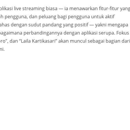
ikasi live streaming biasa — ia menawarkan fitur-fitur yan
h pengguna, dan peluang bagi pengguna untuk aktif
mbahas dengan sudut pandang yang positif — yakni mengapa
 bagaimana perbandingannya dengan aplikasi serupa. Fokus
pro”, dan “Laila Kartikasari” akan muncul sebagai bagian dar
i.