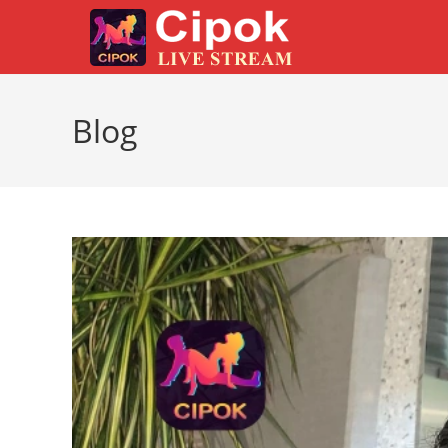
Skip
to
content
Blog