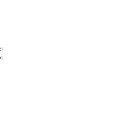
di
an