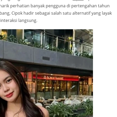
narik perhatian banyak pengguna di pertengahan tahun
ang, Cipok hadir sebagai salah satu alternatif yang layak
interaksi langsung.