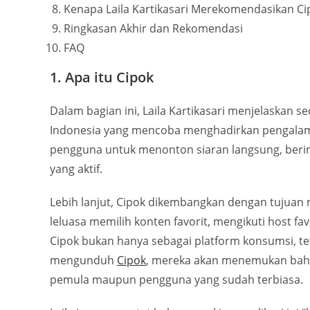
Kenapa Laila Kartikasari Merekomendasikan Ci
Ringkasan Akhir dan Rekomendasi
FAQ
1. Apa itu Cipok
Dalam bagian ini, Laila Kartikasari menjelaskan se
Indonesia yang mencoba menghadirkan pengalaman
pengguna untuk menonton siaran langsung, berin
yang aktif.
Lebih lanjut, Cipok dikembangkan dengan tujuan 
leluasa memilih konten favorit, mengikuti host fav
Cipok bukan hanya sebagai platform konsumsi, teta
mengunduh
Cipok
, mereka akan menemukan bahw
pemula maupun pengguna yang sudah terbiasa.