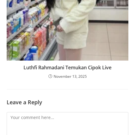
Luthfi Rahmadani Temukan Cipok Live
November 13, 2025
Leave a Reply
Comment