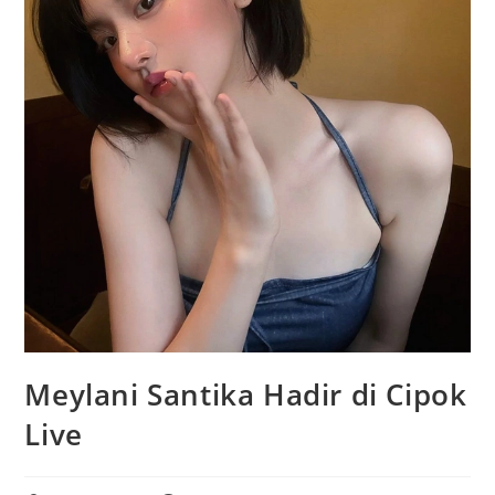
Meylani Santika Hadir di Cipok
Live