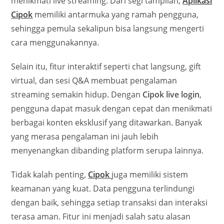
menikmati live streaming. Dari segi tampilan,
Aplikasi
Cipok
memiliki antarmuka yang ramah pengguna,
sehingga pemula sekalipun bisa langsung mengerti
cara menggunakannya.
Selain itu, fitur interaktif seperti chat langsung, gift
virtual, dan sesi Q&A membuat pengalaman
streaming semakin hidup. Dengan
Cipok live login
,
pengguna dapat masuk dengan cepat dan menikmati
berbagai konten eksklusif yang ditawarkan. Banyak
yang merasa pengalaman ini jauh lebih
menyenangkan dibanding platform serupa lainnya.
Tidak kalah penting,
Cipok
juga memiliki sistem
keamanan yang kuat. Data pengguna terlindungi
dengan baik, sehingga setiap transaksi dan interaksi
terasa aman. Fitur ini menjadi salah satu alasan