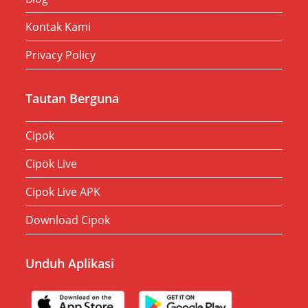
Kontak Kami
Privacy Policy
Tautan Berguna
Cipok
Cipok Live
Cipok Live APK
Download Cipok
Unduh Aplikasi