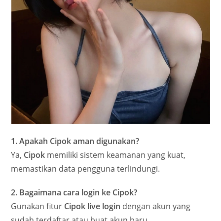
1. Apakah Cipok aman digunakan?
Ya,
Cipok
memiliki sistem keamanan yang kuat,
memastikan data pengguna terlindungi.
2. Bagaimana cara login ke Cipok?
Gunakan fitur
Cipok live login
dengan akun yang
sudah terdaftar atau buat akun baru.