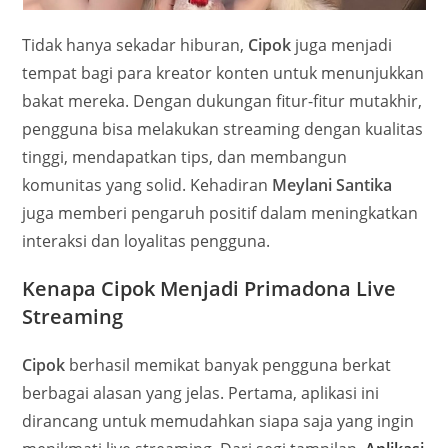
Tidak hanya sekadar hiburan,
Cipok
juga menjadi
tempat bagi para kreator konten untuk menunjukkan
bakat mereka. Dengan dukungan fitur-fitur mutakhir,
pengguna bisa melakukan streaming dengan kualitas
tinggi, mendapatkan tips, dan membangun
komunitas yang solid. Kehadiran
Meylani Santika
juga memberi pengaruh positif dalam meningkatkan
interaksi dan loyalitas pengguna.
Kenapa
Cipok
Menjadi Primadona Live
Streaming
Cipok
berhasil memikat banyak pengguna berkat
berbagai alasan yang jelas. Pertama, aplikasi ini
dirancang untuk memudahkan siapa saja yang ingin