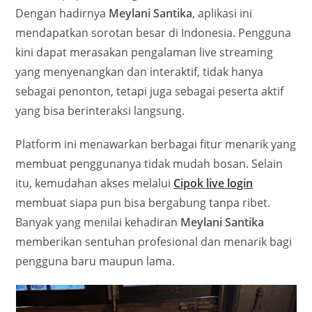
Dengan hadirnya
Meylani Santika
, aplikasi ini
mendapatkan sorotan besar di Indonesia. Pengguna
kini dapat merasakan pengalaman live streaming
yang menyenangkan dan interaktif, tidak hanya
sebagai penonton, tetapi juga sebagai peserta aktif
yang bisa berinteraksi langsung.
Platform ini menawarkan berbagai fitur menarik yang
membuat penggunanya tidak mudah bosan. Selain
itu, kemudahan akses melalui
Cipok live login
membuat siapa pun bisa bergabung tanpa ribet.
Banyak yang menilai kehadiran
Meylani Santika
memberikan sentuhan profesional dan menarik bagi
pengguna baru maupun lama.