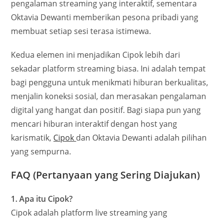
pengalaman streaming yang interaktif, sementara
Oktavia Dewanti memberikan pesona pribadi yang
membuat setiap sesi terasa istimewa.
Kedua elemen ini menjadikan Cipok lebih dari
sekadar platform streaming biasa. Ini adalah tempat
bagi pengguna untuk menikmati hiburan berkualitas,
menjalin koneksi sosial, dan merasakan pengalaman
digital yang hangat dan positif. Bagi siapa pun yang
mencari hiburan interaktif dengan host yang
karismatik,
Cipok
dan Oktavia Dewanti adalah pilihan
yang sempurna.
FAQ (Pertanyaan yang Sering Diajukan)
1. Apa itu Cipok?
Cipok adalah platform live streaming yang