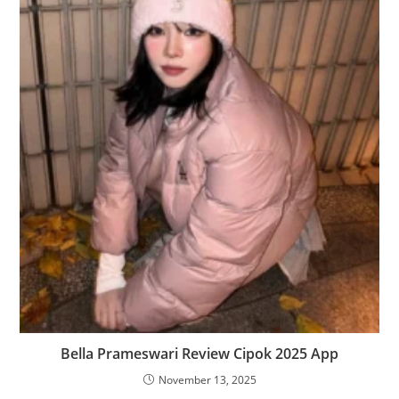
Bella Prameswari Review Cipok 2025 App
November 13, 2025