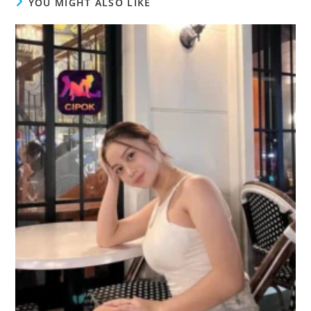
YOU MIGHT ALSO LIKE