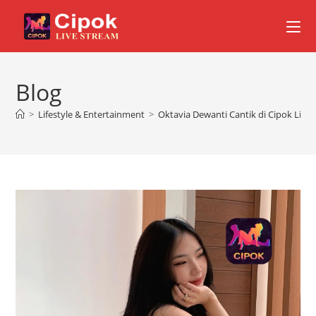
Skip
to
content
Blog
>
Lifestyle & Entertainment
>
Oktavia Dewanti Cantik di Cipok Live