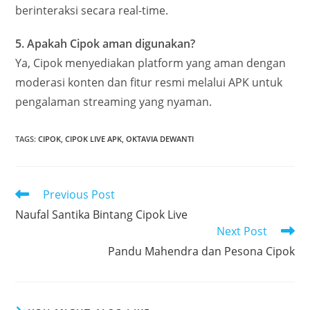
berinteraksi secara real-time.
5. Apakah Cipok aman digunakan?
Ya, Cipok menyediakan platform yang aman dengan
moderasi konten dan fitur resmi melalui APK untuk
pengalaman streaming yang nyaman.
TAGS
:
CIPOK
,
CIPOK LIVE APK
,
OKTAVIA DEWANTI
Read
Previous Post
more
Naufal Santika Bintang Cipok Live
articles
Next Post
Pandu Mahendra dan Pesona Cipok