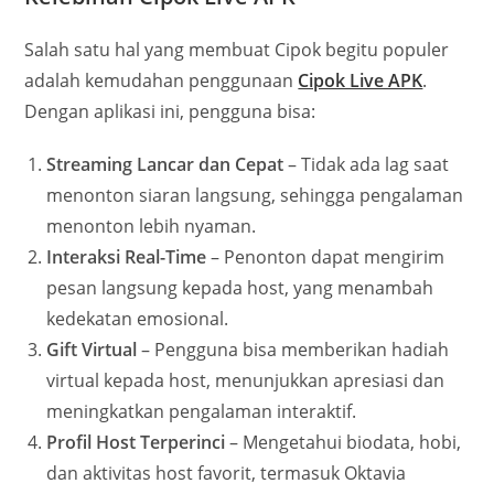
Salah satu hal yang membuat Cipok begitu populer
adalah kemudahan penggunaan
Cipok Live APK
.
Dengan aplikasi ini, pengguna bisa:
Streaming Lancar dan Cepat
– Tidak ada lag saat
menonton siaran langsung, sehingga pengalaman
menonton lebih nyaman.
Interaksi Real-Time
– Penonton dapat mengirim
pesan langsung kepada host, yang menambah
kedekatan emosional.
Gift Virtual
– Pengguna bisa memberikan hadiah
virtual kepada host, menunjukkan apresiasi dan
meningkatkan pengalaman interaktif.
Profil Host Terperinci
– Mengetahui biodata, hobi,
dan aktivitas host favorit, termasuk Oktavia