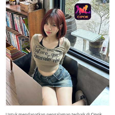
Untuk mendapatkan pengalaman terbaik di
Cipok
,