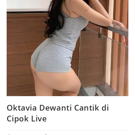
Oktavia Dewanti Cantik di
Cipok Live