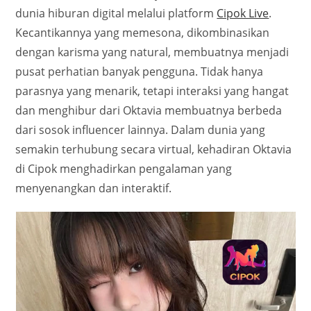
dunia hiburan digital melalui platform
Cipok Live
.
Kecantikannya yang memesona, dikombinasikan
dengan karisma yang natural, membuatnya menjadi
pusat perhatian banyak pengguna. Tidak hanya
parasnya yang menarik, tetapi interaksi yang hangat
dan menghibur dari Oktavia membuatnya berbeda
dari sosok influencer lainnya. Dalam dunia yang
semakin terhubung secara virtual, kehadiran Oktavia
di Cipok menghadirkan pengalaman yang
menyenangkan dan interaktif.