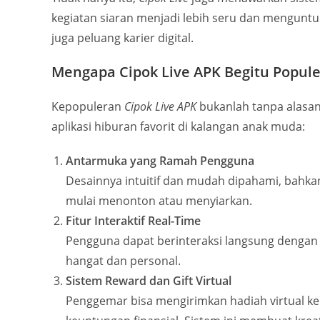
kegiatan siaran menjadi lebih seru dan menguntun
juga peluang karier digital.
Mengapa Cipok Live APK Begitu Popule
Kepopuleran
Cipok Live APK
bukanlah tanpa alasan
aplikasi hiburan favorit di kalangan anak muda:
Antarmuka yang Ramah Pengguna
Desainnya intuitif dan mudah dipahami, bahka
mulai menonton atau menyiarkan.
Fitur Interaktif Real-Time
Pengguna dapat berinteraksi langsung dengan
hangat dan personal.
Sistem Reward dan Gift Virtual
Penggemar bisa mengirimkan hadiah virtual kep