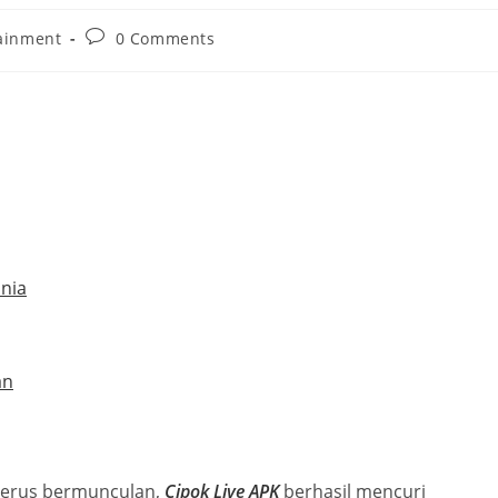
Post
ainment
0 Comments
comments:
ania
an
 terus bermunculan,
Cipok Live APK
berhasil mencuri