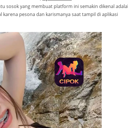
atu sosok yang membuat platform ini semakin dikenal adal
l karena pesona dan karismanya saat tampil di aplikasi