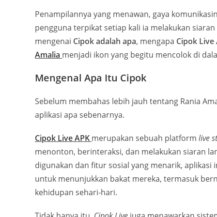
Penampilannya yang menawan, gaya komunikasiny
pengguna terpikat setiap kali ia melakukan siara
mengenai
Cipok adalah apa
, mengapa
Cipok Live
Amalia
menjadi ikon yang begitu mencolok di dal
Mengenal Apa Itu Cipok
Sebelum membahas lebih jauh tentang Rania Ama
aplikasi apa sebenarnya.
Cipok Live APK
merupakan sebuah platform
live 
menonton, berinteraksi, dan melakukan siaran 
digunakan dan fitur sosial yang menarik, aplikas
untuk menunjukkan bakat mereka, termasuk bern
kehidupan sehari-hari.
Tidak hanya itu,
Cipok Live
juga menawarkan sistem