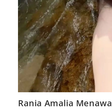
Rania Amalia Menawan