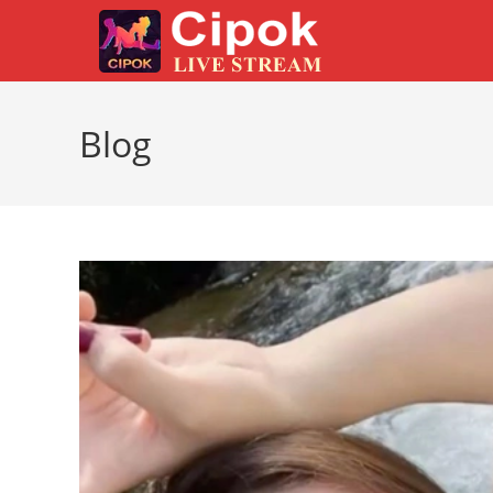
Skip
to
content
Blog