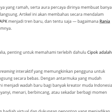
a yang ramah, serta aura percaya dirinya membuat banya
n langsung. Artikel ini akan membahas secara mendalam
 APK
menjadi tren baru, dan tentu saja — bagaimana
Rania
amnya.
lia, penting untuk memahami terlebih dahulu
Cipok adalah
streaming
interaktif yang memungkinkan pengguna untuk
langsung secara bebas. Dengan antarmuka yang mudah
i ini menjadi wadah baru bagi banyak kreator muda Indonesi
yanyi, menari, berbincang, atau sekadar berbagi momen
 hadiah virtual dan dukungan penonton yang menjadikan