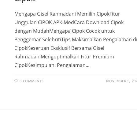
Mengapa Gisel Rahmadani Memilih CipokFitur
Unggulan CIPOK APK ModCara Download Cipok
dengan MudahMengapa Cipok Cocok untuk
Penggemar SelebritiTips Maksimalkan Pengalaman d
CipokKeseruan Eksklusif Bersama Gisel
RahmadaniMengoptimalkan Fitur Premium
CipokKesimpulan: Pengalaman…
0 COMMENTS
NOVEMBER 9, 20