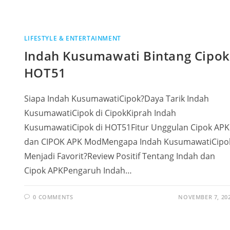
LIFESTYLE & ENTERTAINMENT
Indah Kusumawati Bintang Cipok
HOT51
Siapa Indah KusumawatiCipok?Daya Tarik Indah
KusumawatiCipok di CipokKiprah Indah
KusumawatiCipok di HOT51Fitur Unggulan Cipok APK
dan CIPOK APK ModMengapa Indah KusumawatiCipo
Menjadi Favorit?Review Positif Tentang Indah dan
Cipok APKPengaruh Indah…
0 COMMENTS
NOVEMBER 7, 20