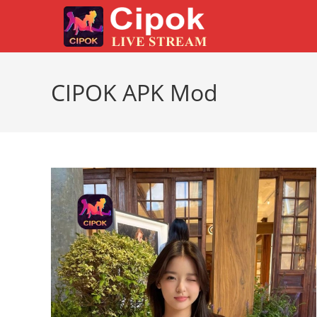
Skip
to
content
CIPOK APK Mod