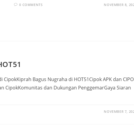
0 COMMENTS
NOVEMBER 8, 20
 HOT51
di CipokKiprah Bagus Nugraha di HOT51Cipok APK dan CIP
dan CipokKomunitas dan Dukungan PenggemarGaya Siaran
NOVEMBER 7, 20