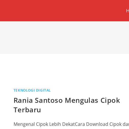
TEKNOLOGI DIGITAL
Rania Santoso Mengulas Cipok
Terbaru
Mengenal Cipok Lebih DekatCara Download Cipok da