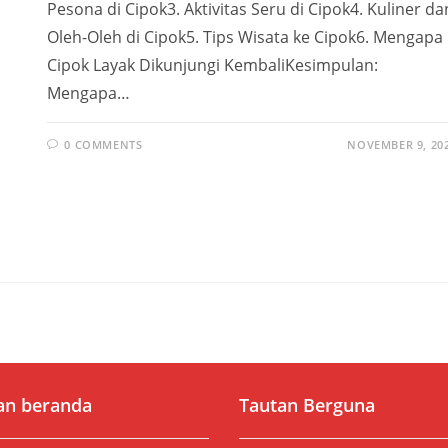
Pesona di Cipok3. Aktivitas Seru di Cipok4. Kuliner da
Oleh-Oleh di Cipok5. Tips Wisata ke Cipok6. Mengapa
Cipok Layak Dikunjungi KembaliKesimpulan:
Mengapa…
0 COMMENTS
NOVEMBER 9, 20
an beranda
Tautan Berguna