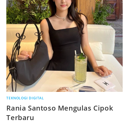
TEKNOLOGI DIGITAL
Rania Santoso Mengulas Cipok
Terbaru