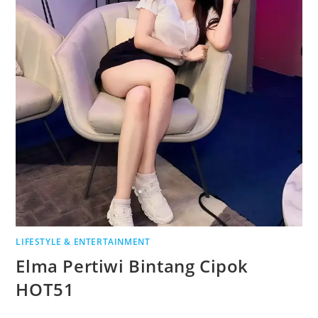
LIFESTYLE & ENTERTAINMENT
Elma Pertiwi Bintang Cipok
HOT51