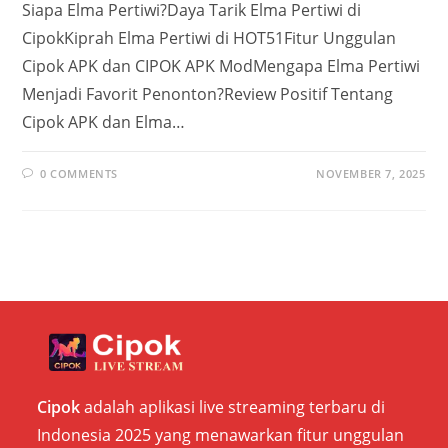
Siapa Elma Pertiwi?Daya Tarik Elma Pertiwi di
CipokKiprah Elma Pertiwi di HOT51Fitur Unggulan
Cipok APK dan CIPOK APK ModMengapa Elma Pertiwi
Menjadi Favorit Penonton?Review Positif Tentang
Cipok APK dan Elma…
0 COMMENTS
NOVEMBER 7, 2025
Cipok
adalah aplikasi live streaming terbaru di
Indonesia 2025 yang menawarkan fitur unggulan