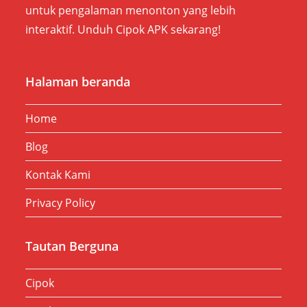
untuk pengalaman menonton yang lebih
interaktif. Unduh Cipok APK sekarang!
Halaman beranda
Home
Blog
Kontak Kami
Privacy Policy
Tautan Berguna
Cipok