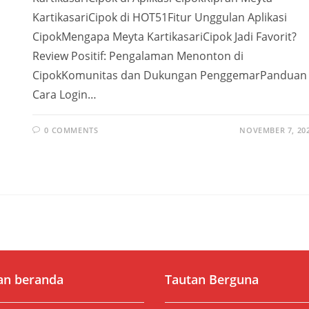
KartikasariCipok di HOT51Fitur Unggulan Aplikasi
CipokMengapa Meyta KartikasariCipok Jadi Favorit?
Review Positif: Pengalaman Menonton di
CipokKomunitas dan Dukungan PenggemarPanduan
Cara Login…
0 COMMENTS
NOVEMBER 7, 20
an beranda
Tautan Berguna