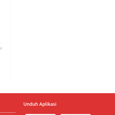
25
Unduh Aplikasi