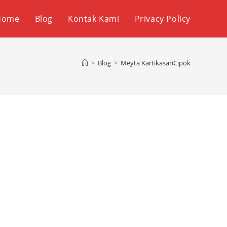
Home
Blog
Kontak Kami
Privacy Policy
>
Blog
>
Meyta KartikasariCipok