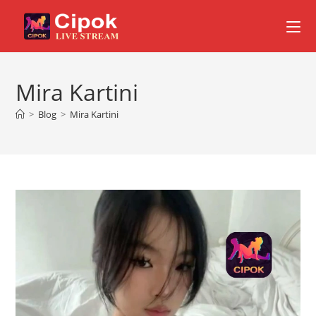
Skip
to
content
Mira Kartini
>
Blog
>
Mira Kartini