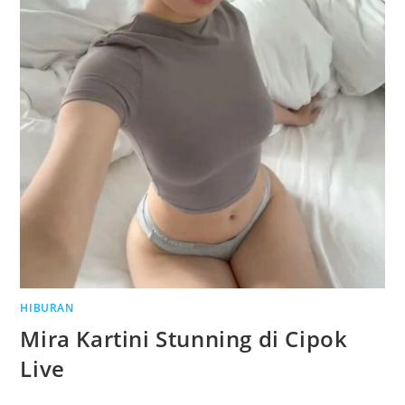
HIBURAN
Mira Kartini Stunning di Cipok
Live