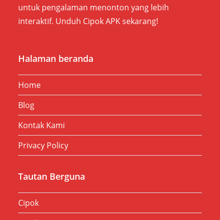
untuk pengalaman menonton yang lebih
interaktif. Unduh Cipok APK sekarang!
Halaman beranda
Home
Blog
Kontak Kami
Privacy Policy
Tautan Berguna
Cipok