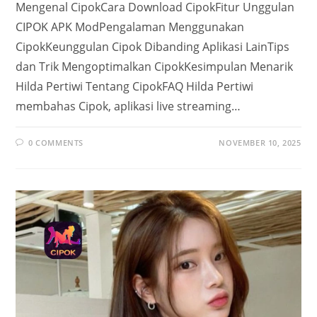
Mengenal CipokCara Download CipokFitur Unggulan
CIPOK APK ModPengalaman Menggunakan
CipokKeunggulan Cipok Dibanding Aplikasi LainTips
dan Trik Mengoptimalkan CipokKesimpulan Menarik
Hilda Pertiwi Tentang CipokFAQ Hilda Pertiwi
membahas Cipok, aplikasi live streaming…
0 COMMENTS
NOVEMBER 10, 2025