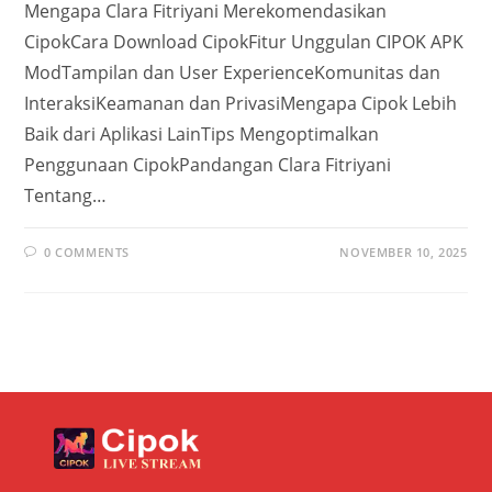
Mengapa Clara Fitriyani Merekomendasikan
CipokCara Download CipokFitur Unggulan CIPOK APK
ModTampilan dan User ExperienceKomunitas dan
InteraksiKeamanan dan PrivasiMengapa Cipok Lebih
Baik dari Aplikasi LainTips Mengoptimalkan
Penggunaan CipokPandangan Clara Fitriyani
Tentang…
0 COMMENTS
NOVEMBER 10, 2025