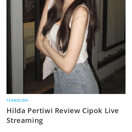
TEKNOLOGI
Hilda Pertiwi Review Cipok Live
Streaming