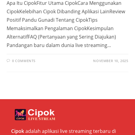
Apa Itu CipokFitur Utama CipokCara Menggunakan
CipokKelebihan Cipok Dibanding Aplikasi LainReview
Positif Pandu Gunadi Tentang CipokTips
Memaksimalkan Pengalaman CipokKesimpulan
AlternatifFAQ (Pertanyaan yang Sering Diajukan)
Pandangan baru dalam dunia live streaming…
0 COMMENTS
NOVEMBER 10, 2025
Cipok
adalah aplikasi live streaming terbaru di