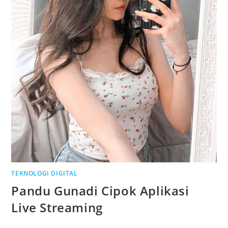
TEKNOLOGI DIGITAL
Pandu Gunadi Cipok Aplikasi
Live Streaming