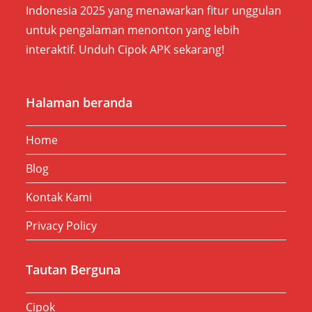
Indonesia 2025 yang menawarkan fitur unggulan
untuk pengalaman menonton yang lebih
interaktif. Unduh Cipok APK sekarang!
Halaman beranda
Home
Blog
Kontak Kami
Privacy Policy
Tautan Berguna
Cipok