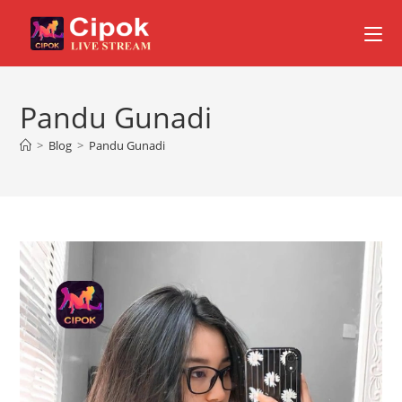
Skip
to
content
Pandu Gunadi
>
Blog
>
Pandu Gunadi