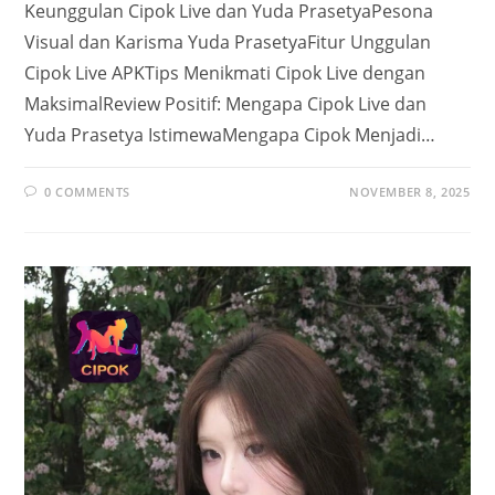
Keunggulan Cipok Live dan Yuda PrasetyaPesona
Visual dan Karisma Yuda PrasetyaFitur Unggulan
Cipok Live APKTips Menikmati Cipok Live dengan
MaksimalReview Positif: Mengapa Cipok Live dan
Yuda Prasetya IstimewaMengapa Cipok Menjadi…
0 COMMENTS
NOVEMBER 8, 2025