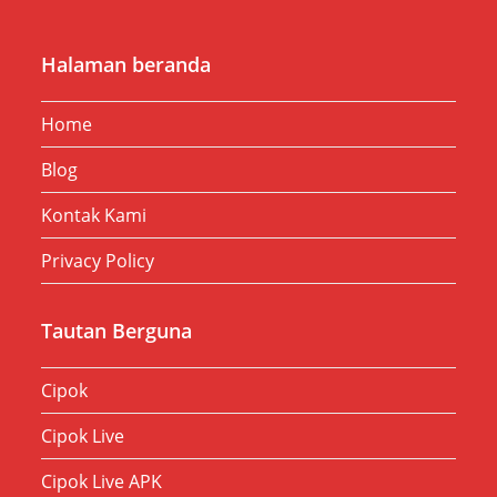
Halaman beranda
Home
Blog
Kontak Kami
Privacy Policy
Tautan Berguna
Cipok
Cipok Live
Cipok Live APK