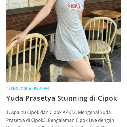
TEKNOLOGI & HIBURAN
Yuda Prasetya Stunning di Cipok
1. Apa itu Cipok dan Cipok APK?2. Mengenal Yuda
Prasetya di Cipok3. Pengalaman Cipok Live dengan