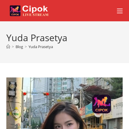
Skip
to
content
Yuda Prasetya
>
Blog
>
Yuda Prasetya