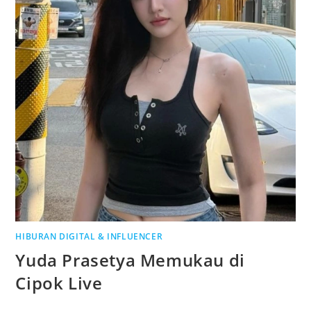
HIBURAN DIGITAL & INFLUENCER
Yuda Prasetya Memukau di
Cipok Live