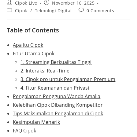
Post
Post
Cipok Live
November 16, 2025
author:
published:
Post
Post
Cipok
/
Teknologi Digital
0 Comments
category:
comments:
Table of Contents
Apa Itu Cipok
Fitur Utama Cipok
1. Streaming Berkualitas Tinggi
2. Interaksi Real-Time
3. Cipok pro untuk Pengalaman Premium
4. Fitur Keamanan dan Privasi
Pengalaman Pengguna Wanda Amalia
Kelebihan Cipok Dibanding Kompetitor
Tips Maksimalkan Pengalaman di Cipok
Kesimpulan Menarik
FAQ Cipok