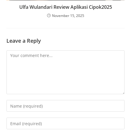
Ulfa Wulandari Review Aplikasi Cipok2025
November 15, 2025
Leave a Reply
Comment
Enter
your
name
Enter
or
your