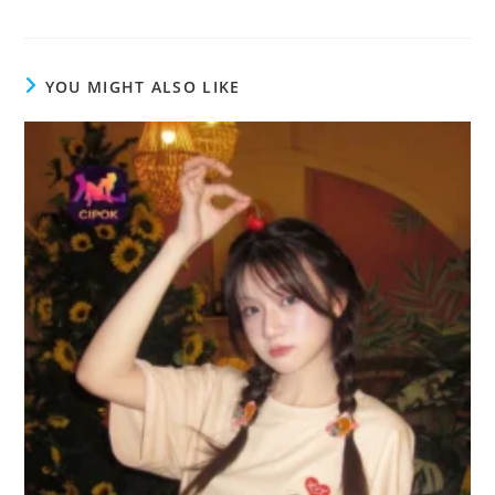
YOU MIGHT ALSO LIKE