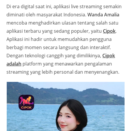
Di era digital saat ini, aplikasi live streaming semakin
diminati oleh masyarakat Indonesia.
Wanda Amalia
mencoba menghadirkan ulasan tentang salah satu
aplikasi terbaru yang sedang populer, yaitu
Cipok
.
Aplikasi ini hadir untuk memudahkan pengguna
berbagi momen secara langsung dan interaktif.
Dengan teknologi canggih yang dimilikinya,
Cipok
adalah
platform yang menawarkan pengalaman
streaming yang lebih personal dan menyenangkan.