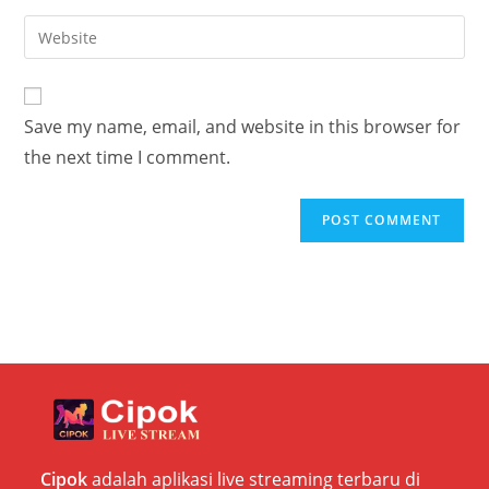
username
email
Enter
to
address
your
comment
to
website
comment
URL
Save my name, email, and website in this browser for
(optional)
the next time I comment.
Cipok
adalah aplikasi live streaming terbaru di