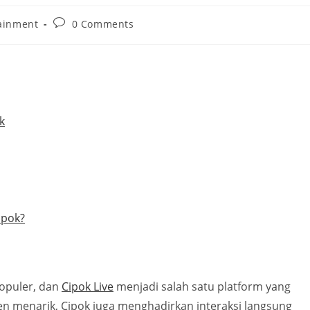
Post
ainment
0 Comments
comments:
k
ipok?
 populer, dan
Cipok Live
menjadi salah satu platform yang
n menarik, Cipok juga menghadirkan interaksi langsung