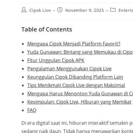
Post
Post
Post
Cipok Live
November 9, 2025
Entert
author:
published:
category:
Table of Contents
Mengapa Cipok Menjadi Platform Favorit?
Yuda Gunawan: Bintang yang Memukau di Cipo
Fitur Unggulan Cipok APK
Pengalaman Menggunakan Cipok Live
Keunggulan Cipok Dibanding Platform Lain
Tips Menikmati Cipok Live dengan Maksimal
Mengapa Harus Menonton Yuda Gunawan di C
Kesimpulan: Cipok Live, Hiburan yang Memikat
FAQ
Di era digital saat ini, hiburan interaktif semakin
sedang naik daun. Tidak hanya menawarkan konte