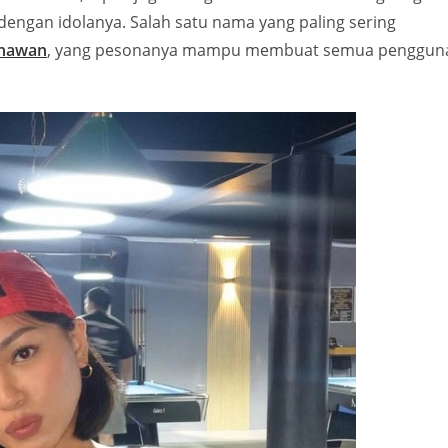
ngan idolanya. Salah satu nama yang paling sering
nawan
, yang pesonanya mampu membuat semua penggun