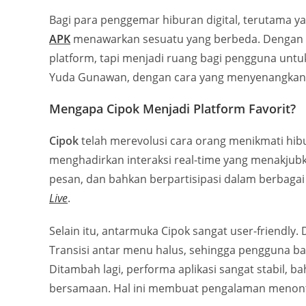
Bagi para penggemar hiburan digital, terutama y
APK
menawarkan sesuatu yang berbeda. Dengan fit
platform, tapi menjadi ruang bagi pengguna untu
Yuda Gunawan, dengan cara yang menyenangkan
Mengapa Cipok Menjadi Platform Favorit?
Cipok
telah merevolusi cara orang menikmati hibur
menghadirkan interaksi real-time yang menakju
pesan, dan bahkan berpartisipasi dalam berbagai 
Live
.
Selain itu, antarmuka Cipok sangat user-friendly
Transisi antar menu halus, sehingga pengguna b
Ditambah lagi, performa aplikasi sangat stabil, b
bersamaan. Hal ini membuat pengalaman menonto