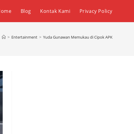
Home
Blog
Kontak Kami
Privacy Policy
>
Entertainment
>
Yuda Gunawan Memukau di Cipok APK