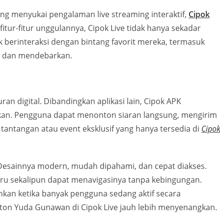
ang menyukai pengalaman live streaming interaktif,
Cipok
ur-fitur unggulannya, Cipok Live tidak hanya sekadar
k berinteraksi dengan bintang favorit mereka, termasuk
 dan mendebarkan.
an digital. Dibandingkan aplikasi lain, Cipok APK
bkan. Pengguna dapat menonton siaran langsung, mengirim
tantangan atau event eksklusif yang hanya tersedia di
Cipo
. Desainnya modern, mudah dipahami, dan cepat diakses.
aru sekalipun dapat menavigasinya tanpa kebingungan.
ahkan ketika banyak pengguna sedang aktif secara
n Yuda Gunawan di Cipok Live jauh lebih menyenangkan.