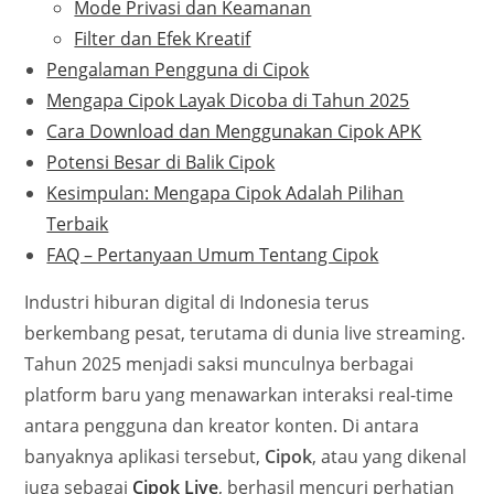
Mode Privasi dan Keamanan
Filter dan Efek Kreatif
Pengalaman Pengguna di Cipok
Mengapa Cipok Layak Dicoba di Tahun 2025
Cara Download dan Menggunakan Cipok APK
Potensi Besar di Balik Cipok
Kesimpulan: Mengapa Cipok Adalah Pilihan
Terbaik
FAQ – Pertanyaan Umum Tentang Cipok
Industri hiburan digital di Indonesia terus
berkembang pesat, terutama di dunia live streaming.
Tahun 2025 menjadi saksi munculnya berbagai
platform baru yang menawarkan interaksi real-time
antara pengguna dan kreator konten. Di antara
banyaknya aplikasi tersebut,
Cipok
, atau yang dikenal
juga sebagai
Cipok Live
, berhasil mencuri perhatian