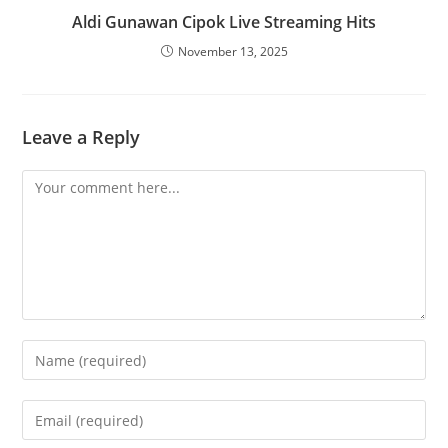
Aldi Gunawan Cipok Live Streaming Hits
November 13, 2025
Leave a Reply
Comment
Enter
your
name
Enter
or
your