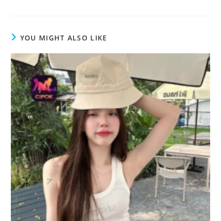
YOU MIGHT ALSO LIKE