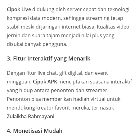
Cipok Live
didukung oleh server cepat dan teknologi
kompresi data modern, sehingga streaming tetap
stabil meski di jaringan internet biasa. Kualitas video
jernih dan suara tajam menjadi nilai plus yang
disukai banyak pengguna.
3. Fitur Interaktif yang Menarik
Dengan fitur live chat, gift digital, dan event
mingguan,
Cipok APK
menciptakan suasana interaktif
yang hidup antara penonton dan streamer.
Penonton bisa memberikan hadiah virtual untuk
mendukung kreator favorit mereka, termasuk
Zulaikha Rahmayani
.
4. Monetisasi Mudah