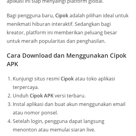
aplikasi ini siap menyaingi platform global.
Bagi pengguna baru,
Cipok
adalah pilihan ideal untuk
menikmati hiburan interaktif. Sedangkan bagi
kreator, platform ini memberikan peluang besar
untuk meraih popularitas dan penghasilan.
Cara Download dan Menggunakan Cipok
APK
Kunjungi situs resmi
Cipok
atau toko aplikasi
terpercaya.
Unduh
Cipok APK
versi terbaru.
Instal aplikasi dan buat akun menggunakan email
atau nomor ponsel.
Setelah login, pengguna dapat langsung
menonton atau memulai siaran live.