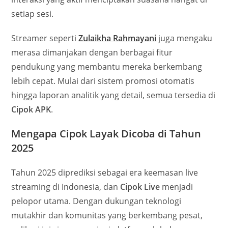
setiap sesi.
Streamer seperti
Zulaikha Rahmayani
juga mengaku
merasa dimanjakan dengan berbagai fitur
pendukung yang membantu mereka berkembang
lebih cepat. Mulai dari sistem promosi otomatis
hingga laporan analitik yang detail, semua tersedia di
Cipok APK
.
Mengapa Cipok Layak Dicoba di Tahun
2025
Tahun 2025 diprediksi sebagai era keemasan live
streaming di Indonesia, dan
Cipok Live
menjadi
pelopor utama. Dengan dukungan teknologi
mutakhir dan komunitas yang berkembang pesat,