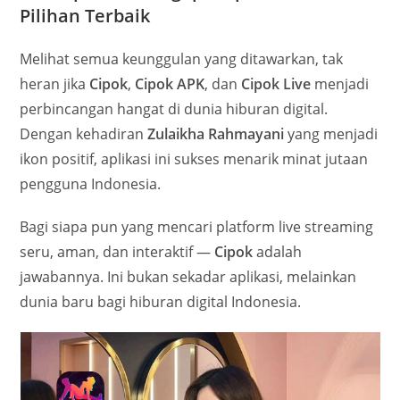
Pilihan Terbaik
Melihat semua keunggulan yang ditawarkan, tak
heran jika
Cipok
,
Cipok APK
, dan
Cipok Live
menjadi
perbincangan hangat di dunia hiburan digital.
Dengan kehadiran
Zulaikha Rahmayani
yang menjadi
ikon positif, aplikasi ini sukses menarik minat jutaan
pengguna Indonesia.
Bagi siapa pun yang mencari platform live streaming
seru, aman, dan interaktif —
Cipok
adalah
jawabannya. Ini bukan sekadar aplikasi, melainkan
dunia baru bagi hiburan digital Indonesia.