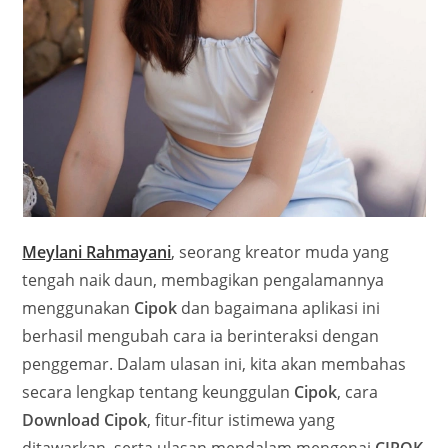
Meylani Rahmayani
, seorang kreator muda yang
tengah naik daun, membagikan pengalamannya
menggunakan
Cipok
dan bagaimana aplikasi ini
berhasil mengubah cara ia berinteraksi dengan
penggemar. Dalam ulasan ini, kita akan membahas
secara lengkap tentang keunggulan
Cipok
, cara
Download Cipok
, fitur-fitur istimewa yang
ditawarkan, serta ulasan mendalam mengenai
CIPOK