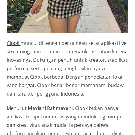
Cipok
muncul di tengah persaingan ketat aplikasi live
streaming, namun mampu menarik perhatian karena
inovasinya. Dukungan penuh untuk kreator, stabilitas
performa, serta peluang penghasilan nyata
membuat Cipok berbeda. Dengan pendekatan lokal
yang hangat, Cipok benar-benar memahami budaya
dan karakter pengguna Indonesia.
Menurut
Meylani Rahmayani
, Cipok bukan hanya
aplikasi, tetapi komunitas yang mendukung mimpi
dan kreativitas anak muda. Ia percaya bahwa
platform ini akan menjadi wajah baru hiburan digital