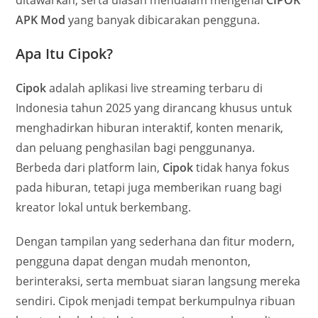
APK Mod
yang banyak dibicarakan pengguna.
Apa Itu Cipok?
Cipok
adalah aplikasi live streaming terbaru di
Indonesia tahun 2025 yang dirancang khusus untuk
menghadirkan hiburan interaktif, konten menarik,
dan peluang penghasilan bagi penggunanya.
Berbeda dari platform lain,
Cipok
tidak hanya fokus
pada hiburan, tetapi juga memberikan ruang bagi
kreator lokal untuk berkembang.
Dengan tampilan yang sederhana dan fitur modern,
pengguna dapat dengan mudah menonton,
berinteraksi, serta membuat siaran langsung mereka
sendiri. Cipok menjadi tempat berkumpulnya ribuan