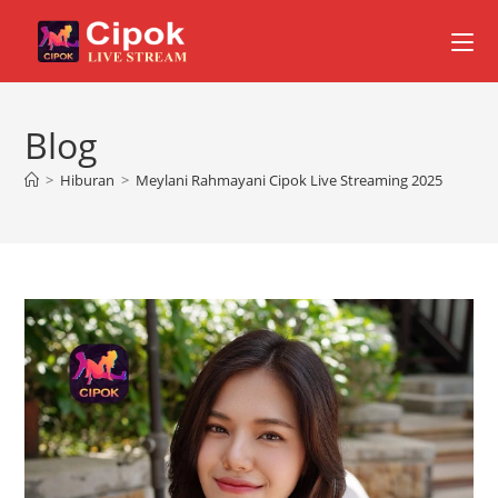
Skip
to
content
Blog
>
Hiburan
>
Meylani Rahmayani Cipok Live Streaming 2025