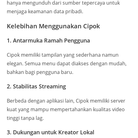
hanya mengunduh dari sumber tepercaya untuk
menjaga keamanan data pribadi.
Kelebihan Menggunakan Cipok
1. Antarmuka Ramah Pengguna
Cipok memiliki tampilan yang sederhana namun
elegan. Semua menu dapat diakses dengan mudah,
bahkan bagi pengguna baru.
2. Stabilitas Streaming
Berbeda dengan aplikasi lain, Cipok memiliki server
kuat yang mampu mempertahankan kualitas video
tinggi tanpa lag.
3. Dukungan untuk Kreator Lokal