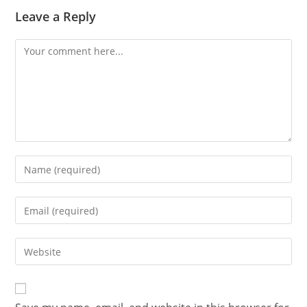
Leave a Reply
Comment
Enter
your
name
Enter
or
your
username
email
Enter
to
address
your
comment
to
website
comment
URL