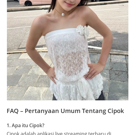
FAQ – Pertanyaan Umum Tentang Cipok
1. Apa itu Cipok?
Cipok adalah aplikasi live streaming terbaru di