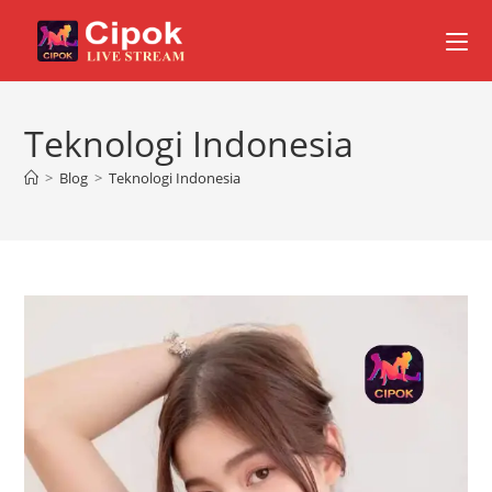
Skip
to
content
Teknologi Indonesia
>
Blog
>
Teknologi Indonesia