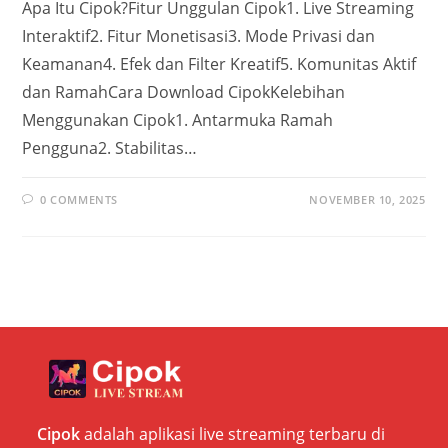
Apa Itu Cipok?Fitur Unggulan Cipok1. Live Streaming
Interaktif2. Fitur Monetisasi3. Mode Privasi dan
Keamanan4. Efek dan Filter Kreatif5. Komunitas Aktif
dan RamahCara Download CipokKelebihan
Menggunakan Cipok1. Antarmuka Ramah
Pengguna2. Stabilitas…
0 COMMENTS
NOVEMBER 10, 2025
Cipok
adalah aplikasi live streaming terbaru di