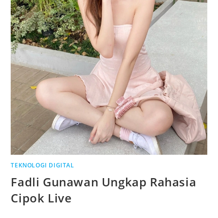
TEKNOLOGI DIGITAL
Fadli Gunawan Ungkap Rahasia
Cipok Live