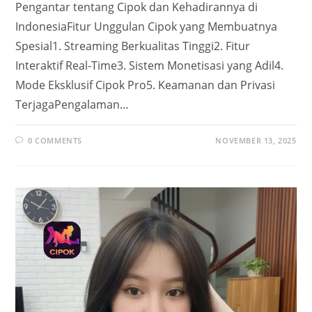
Pengantar tentang Cipok dan Kehadirannya di
IndonesiaFitur Unggulan Cipok yang Membuatnya
Spesial1. Streaming Berkualitas Tinggi2. Fitur
Interaktif Real-Time3. Sistem Monetisasi yang Adil4.
Mode Eksklusif Cipok Pro5. Keamanan dan Privasi
TerjagaPengalaman…
0 COMMENTS
NOVEMBER 13, 2025