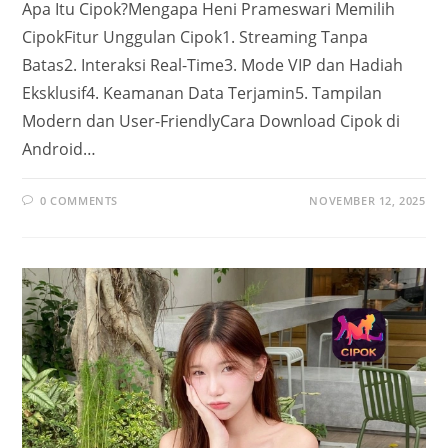
Apa Itu Cipok?Mengapa Heni Prameswari Memilih
CipokFitur Unggulan Cipok1. Streaming Tanpa
Batas2. Interaksi Real-Time3. Mode VIP dan Hadiah
Eksklusif4. Keamanan Data Terjamin5. Tampilan
Modern dan User-FriendlyCara Download Cipok di
Android…
0 COMMENTS
NOVEMBER 12, 2025