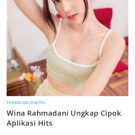
TEKNOLOGI DIGITAL
Wina Rahmadani Ungkap Cipok
Aplikasi Hits