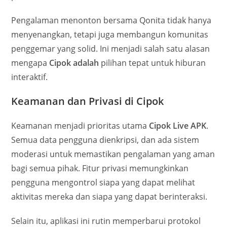
Pengalaman menonton bersama Qonita tidak hanya
menyenangkan, tetapi juga membangun komunitas
penggemar yang solid. Ini menjadi salah satu alasan
mengapa
Cipok adalah
pilihan tepat untuk hiburan
interaktif.
Keamanan dan Privasi di Cipok
Keamanan menjadi prioritas utama
Cipok Live APK
.
Semua data pengguna dienkripsi, dan ada sistem
moderasi untuk memastikan pengalaman yang aman
bagi semua pihak. Fitur privasi memungkinkan
pengguna mengontrol siapa yang dapat melihat
aktivitas mereka dan siapa yang dapat berinteraksi.
Selain itu, aplikasi ini rutin memperbarui protokol