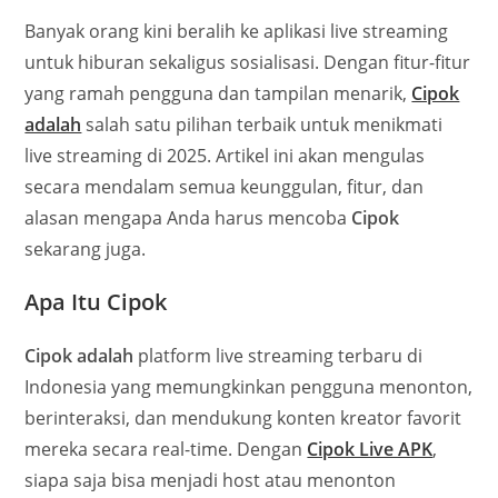
Banyak orang kini beralih ke aplikasi live streaming
untuk hiburan sekaligus sosialisasi. Dengan fitur-fitur
yang ramah pengguna dan tampilan menarik,
Cipok
adalah
salah satu pilihan terbaik untuk menikmati
live streaming di 2025. Artikel ini akan mengulas
secara mendalam semua keunggulan, fitur, dan
alasan mengapa Anda harus mencoba
Cipok
sekarang juga.
Apa Itu Cipok
Cipok adalah
platform live streaming terbaru di
Indonesia yang memungkinkan pengguna menonton,
berinteraksi, dan mendukung konten kreator favorit
mereka secara real-time. Dengan
Cipok Live APK
,
siapa saja bisa menjadi host atau menonton