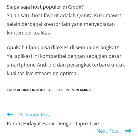
Siapa saja host populer di Cipok?
Salah satu host favorit adalah Qonita Kusumawati,
selain berbagai kreator lain yang menyediakan
konten berkualitas.
Apakah Cipok bisa diakses di semua perangkat?
Ya, aplikasi ini kompatibel dengan sebagian besar
smartphone Android dan perangkat terbaru untuk
kualitas live streaming optimal.
TAGS
:
APLIKASI INDONESIA
,
CIPOK
,
LIVE STREAMING
Read
Previous Post
more
Pandu Hidayat Hadir Dengan Cipok Live
articles
Next Post