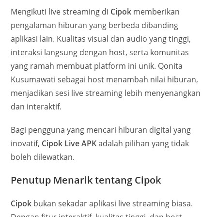
Mengikuti live streaming di
Cipok
memberikan
pengalaman hiburan yang berbeda dibanding
aplikasi lain. Kualitas visual dan audio yang tinggi,
interaksi langsung dengan host, serta komunitas
yang ramah membuat platform ini unik. Qonita
Kusumawati sebagai host menambah nilai hiburan,
menjadikan sesi live streaming lebih menyenangkan
dan interaktif.
Bagi pengguna yang mencari hiburan digital yang
inovatif,
Cipok Live APK
adalah pilihan yang tidak
boleh dilewatkan.
Penutup Menarik tentang Cipok
Cipok
bukan sekadar aplikasi live streaming biasa.
Dengan fitur interaktif, kualitas tinggi, dan host