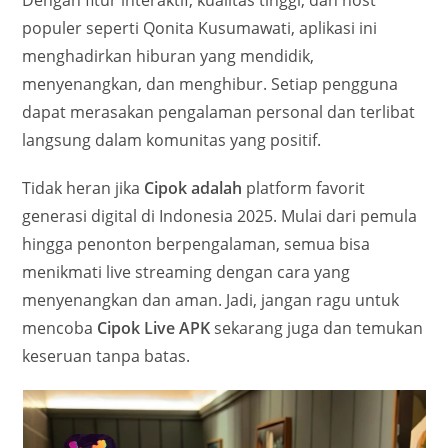
populer seperti Qonita Kusumawati, aplikasi ini
menghadirkan hiburan yang mendidik,
menyenangkan, dan menghibur. Setiap pengguna
dapat merasakan pengalaman personal dan terlibat
langsung dalam komunitas yang positif.
Tidak heran jika
Cipok adalah
platform favorit
generasi digital di Indonesia 2025. Mulai dari pemula
hingga penonton berpengalaman, semua bisa
menikmati live streaming dengan cara yang
menyenangkan dan aman. Jadi, jangan ragu untuk
mencoba
Cipok Live APK
sekarang juga dan temukan
keseruan tanpa batas.