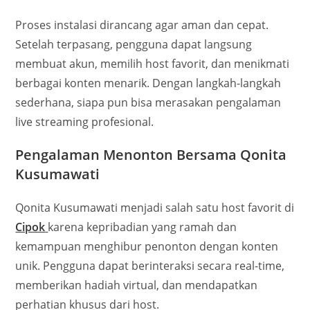
Proses instalasi dirancang agar aman dan cepat.
Setelah terpasang, pengguna dapat langsung
membuat akun, memilih host favorit, dan menikmati
berbagai konten menarik. Dengan langkah-langkah
sederhana, siapa pun bisa merasakan pengalaman
live streaming profesional.
Pengalaman Menonton Bersama Qonita
Kusumawati
Qonita Kusumawati menjadi salah satu host favorit di
Cipok
karena kepribadian yang ramah dan
kemampuan menghibur penonton dengan konten
unik. Pengguna dapat berinteraksi secara real-time,
memberikan hadiah virtual, dan mendapatkan
perhatian khusus dari host.