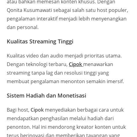
atau bahkan memesan konten khusus. Dengan
Qonita Kusumawati sebagai salah satu host populer,
pengalaman interaktif menjadi lebih menyenangkan
dan personal.
Kualitas Streaming Tinggi
Kualitas video dan audio menjadi prioritas utama.
Dengan teknologi terbaru,
Cipok
menawarkan
streaming tanpa lag dan resolusi tinggi yang
membuat pengalaman menonton semakin imersif.
Sistem Hadiah dan Monetisasi
Bagi host,
Cipok
menyediakan berbagai cara untuk
mendapatkan penghasilan melalui hadiah dari
penonton. Hal ini mendorong kreator konten untuk
terus berinovasi dan memberikan tayangan yang