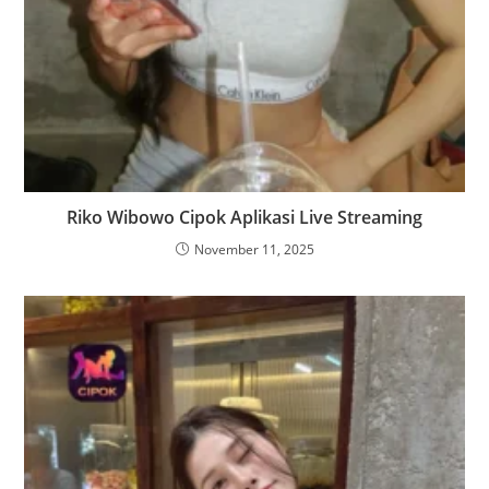
Riko Wibowo Cipok Aplikasi Live Streaming
November 11, 2025