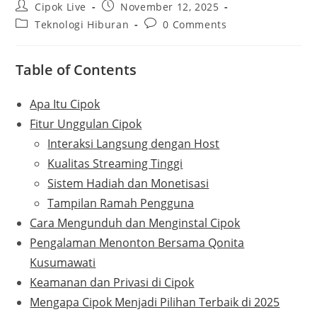
Post
Post
Cipok Live
November 12, 2025
author:
published:
Post
Post
Teknologi Hiburan
0 Comments
category:
comments:
Table of Contents
Apa Itu Cipok
Fitur Unggulan Cipok
Interaksi Langsung dengan Host
Kualitas Streaming Tinggi
Sistem Hadiah dan Monetisasi
Tampilan Ramah Pengguna
Cara Mengunduh dan Menginstal Cipok
Pengalaman Menonton Bersama Qonita
Kusumawati
Keamanan dan Privasi di Cipok
Mengapa Cipok Menjadi Pilihan Terbaik di 2025