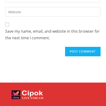
your
username
email
Enter
to
address
your
comment
to
website
comment
URL
Save my name, email, and website in this browser for
(optional)
the next time I comment.