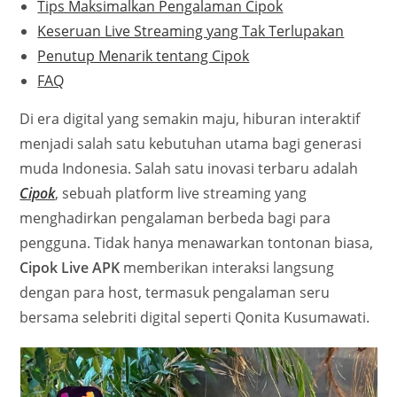
Tips Maksimalkan Pengalaman Cipok
Keseruan Live Streaming yang Tak Terlupakan
Penutup Menarik tentang Cipok
FAQ
Di era digital yang semakin maju, hiburan interaktif
menjadi salah satu kebutuhan utama bagi generasi
muda Indonesia. Salah satu inovasi terbaru adalah
Cipok
, sebuah platform live streaming yang
menghadirkan pengalaman berbeda bagi para
pengguna. Tidak hanya menawarkan tontonan biasa,
Cipok Live APK
memberikan interaksi langsung
dengan para host, termasuk pengalaman seru
bersama selebriti digital seperti Qonita Kusumawati.