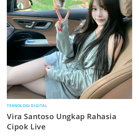
TEKNOLOGI DIGITAL
Vira Santoso Ungkap Rahasia
Cipok Live