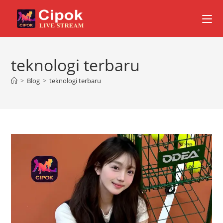
Skip
to
content
teknologi terbaru
>
Blog
>
teknologi terbaru