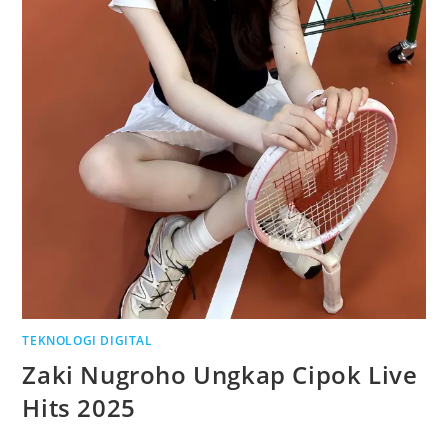
TEKNOLOGI DIGITAL
Zaki Nugroho Ungkap Cipok Live
Hits 2025