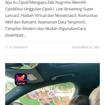
Apa Itu Cipok?Mengapa Zaki Nugroho Memilih
CipokFitur Unggulan Cipok1. Live Streaming Super
Lancar2. Hadiah Virtual dan Monetisasi3. Komunitas
Aktif dan Ramah4. Keamanan Data Terjamin5.
Tampilan Modern dan Mudah DigunakanCara
Download…
0 COMMENTS
NOVEMBER 13, 2025