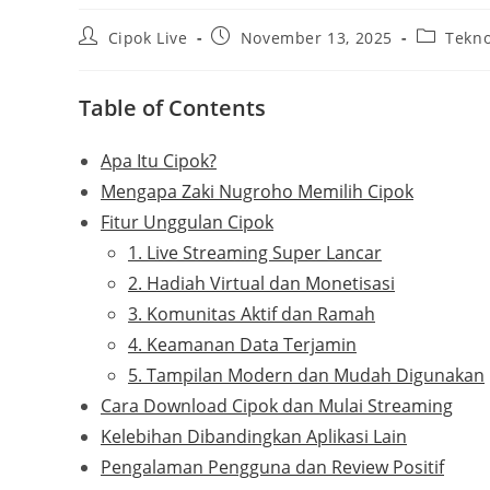
Post
Post
Post
Cipok Live
November 13, 2025
Tekno
author:
published:
category:
Table of Contents
Apa Itu Cipok?
Mengapa Zaki Nugroho Memilih Cipok
Fitur Unggulan Cipok
1. Live Streaming Super Lancar
2. Hadiah Virtual dan Monetisasi
3. Komunitas Aktif dan Ramah
4. Keamanan Data Terjamin
5. Tampilan Modern dan Mudah Digunakan
Cara Download Cipok dan Mulai Streaming
Kelebihan Dibandingkan Aplikasi Lain
Pengalaman Pengguna dan Review Positif