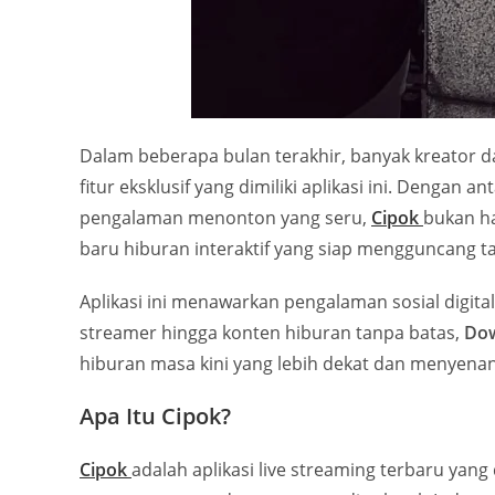
Dalam beberapa bulan terakhir, banyak kreator d
fitur eksklusif yang dimiliki aplikasi ini. Dengan 
pengalaman menonton yang seru,
Cipok
bukan ha
baru hiburan interaktif yang siap mengguncang t
Aplikasi ini menawarkan pengalaman sosial digital
streamer hingga konten hiburan tanpa batas,
Dow
hiburan masa kini yang lebih dekat dan menyena
Apa Itu Cipok?
Cipok
adalah aplikasi live streaming terbaru yan