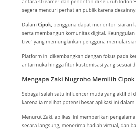
antara streamer dan penonton di seluruh Indonesi
segera mencuri perhatian publik karena desainnya
Dalam
Cipok
, pengguna dapat menonton siaran la
serta membangun komunitas digital. Keunggulan ut
Live” yang memungkinkan pengguna memulai siara
Platform ini dikembangkan dengan fokus pada k
antarmuka hingga fitur kustomisasi yang sesuai de
Mengapa Zaki Nugroho Memilih Cipok
Sebagai salah satu influencer muda yang aktif di d
karena ia melihat potensi besar aplikasi ini d
Menurut Zaki, aplikasi ini memberikan pengalama
secara langsung, menerima hadiah virtual, dan ba