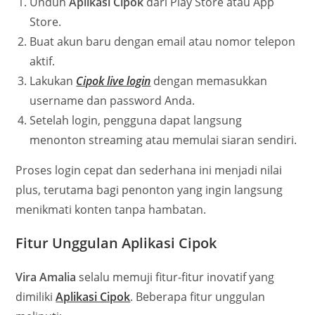
Unduh
Aplikasi Cipok
dari Play Store atau App
Store.
Buat akun baru dengan email atau nomor telepon
aktif.
Lakukan
Cipok live login
dengan memasukkan
username dan password Anda.
Setelah login, pengguna dapat langsung
menonton streaming atau memulai siaran sendiri.
Proses login cepat dan sederhana ini menjadi nilai
plus, terutama bagi penonton yang ingin langsung
menikmati konten tanpa hambatan.
Fitur Unggulan Aplikasi Cipok
Vira Amalia
selalu memuji fitur-fitur inovatif yang
dimiliki
Aplikasi Cipok
. Beberapa fitur unggulan