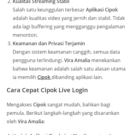
Kualitas Streaming Stabil
Salah satu keunggulan terbesar
Aplikasi Cipok
adalah kualitas video yang jernih dan stabil. Tidak
ada lagi buffering yang mengganggu pengalaman
menonton.
Keamanan dan Privasi Terjamin
Dengan sistem keamanan canggih, semua data
pengguna terlindungi.
Vira Amalia
menekankan
bahwa keamanan adalah salah satu alasan utama
ia memilih
Cipok
dibanding aplikasi lain.
Cara Cepat Cipok Live Login
Mengakses
Cipok
sangat mudah, bahkan bagi
pemula. Berikut langkah-langkah yang disarankan
oleh
Vira Amalia
: