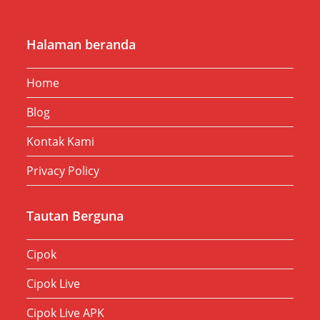
Halaman beranda
Home
Blog
Kontak Kami
Privacy Policy
Tautan Berguna
Cipok
Cipok Live
Cipok Live APK