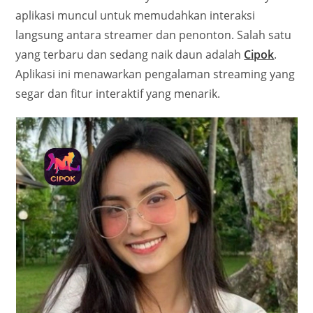
aplikasi muncul untuk memudahkan interaksi
langsung antara streamer dan penonton. Salah satu
yang terbaru dan sedang naik daun adalah
Cipok
.
Aplikasi ini menawarkan pengalaman streaming yang
segar dan fitur interaktif yang menarik.