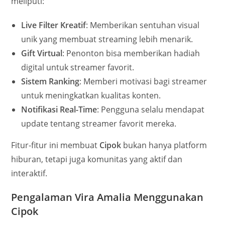
meliputi:
Live Filter Kreatif
: Memberikan sentuhan visual
unik yang membuat streaming lebih menarik.
Gift Virtual
: Penonton bisa memberikan hadiah
digital untuk streamer favorit.
Sistem Ranking
: Memberi motivasi bagi streamer
untuk meningkatkan kualitas konten.
Notifikasi Real-Time
: Pengguna selalu mendapat
update tentang streamer favorit mereka.
Fitur-fitur ini membuat
Cipok
bukan hanya platform
hiburan, tetapi juga komunitas yang aktif dan
interaktif.
Pengalaman Vira Amalia Menggunakan
Cipok