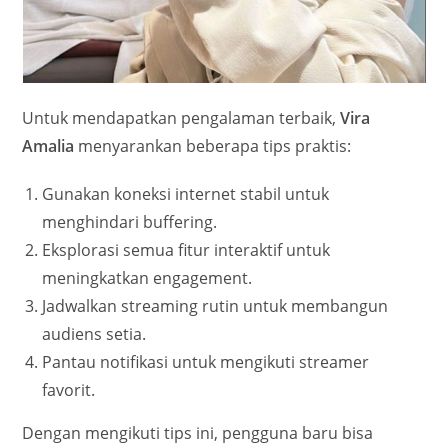
Untuk mendapatkan pengalaman terbaik,
Vira
Amalia
menyarankan beberapa tips praktis:
Gunakan koneksi internet stabil untuk
menghindari buffering.
Eksplorasi semua fitur interaktif untuk
meningkatkan engagement.
Jadwalkan streaming rutin untuk membangun
audiens setia.
Pantau notifikasi untuk mengikuti streamer
favorit.
Dengan mengikuti tips ini, pengguna baru bisa