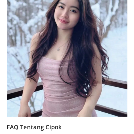
FAQ Tentang Cipok