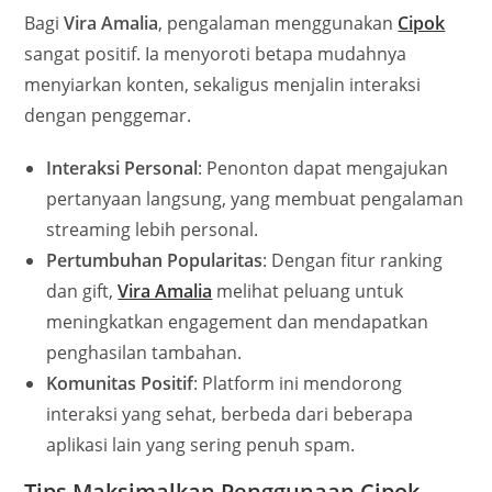
Bagi
Vira Amalia
, pengalaman menggunakan
Cipok
sangat positif. Ia menyoroti betapa mudahnya
menyiarkan konten, sekaligus menjalin interaksi
dengan penggemar.
Interaksi Personal
: Penonton dapat mengajukan
pertanyaan langsung, yang membuat pengalaman
streaming lebih personal.
Pertumbuhan Popularitas
: Dengan fitur ranking
dan gift,
Vira Amalia
melihat peluang untuk
meningkatkan engagement dan mendapatkan
penghasilan tambahan.
Komunitas Positif
: Platform ini mendorong
interaksi yang sehat, berbeda dari beberapa
aplikasi lain yang sering penuh spam.
Tips Maksimalkan Penggunaan Cipok