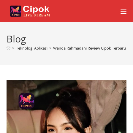
Skip
to
content
Blog
>
Teknologi Aplikasi
>
Wanda Rahmadani Review Cipok Terbaru 20