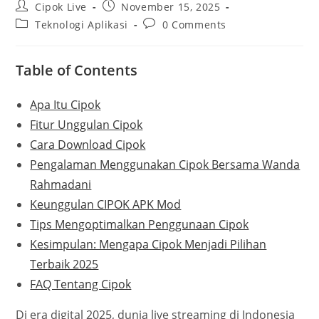
Post
Post
Cipok Live
November 15, 2025
author:
published:
Post
Post
Teknologi Aplikasi
0 Comments
category:
comments:
Table of Contents
Apa Itu Cipok
Fitur Unggulan Cipok
Cara Download Cipok
Pengalaman Menggunakan Cipok Bersama Wanda
Rahmadani
Keunggulan CIPOK APK Mod
Tips Mengoptimalkan Penggunaan Cipok
Kesimpulan: Mengapa Cipok Menjadi Pilihan
Terbaik 2025
FAQ Tentang Cipok
Di era digital 2025, dunia live streaming di Indonesia