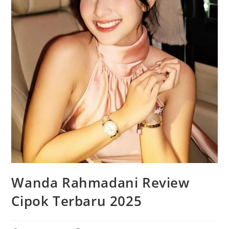
Wanda Rahmadani Review
Cipok Terbaru 2025