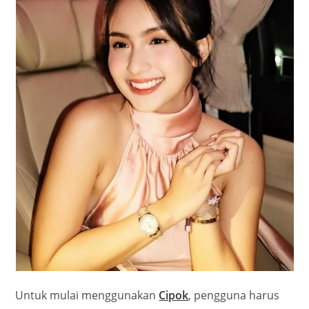
Untuk mulai menggunakan
Cipok
, pengguna harus