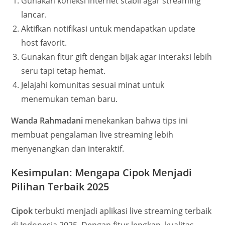
Gunakan koneksi internet stabil agar streaming
lancar.
Aktifkan notifikasi untuk mendapatkan update
host favorit.
Gunakan fitur gift dengan bijak agar interaksi lebih
seru tapi tetap hemat.
Jelajahi komunitas sesuai minat untuk
menemukan teman baru.
Wanda Rahmadani
menekankan bahwa tips ini
membuat pengalaman live streaming lebih
menyenangkan dan interaktif.
Kesimpulan: Mengapa Cipok Menjadi
Pilihan Terbaik 2025
Cipok
terbukti menjadi aplikasi live streaming terbaik
di Indonesia 2025. Dengan fitur lengkap, kualitas