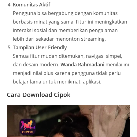
Komunitas Aktif
Pengguna bisa bergabung dengan komunitas
berbasis minat yang sama. Fitur ini meningkatkan
interaksi sosial dan memberikan pengalaman
lebih dari sekadar menonton streaming.
Tampilan User-Friendly
Semua fitur mudah ditemukan, navigasi simpel,
dan desain modern.
Wanda Rahmadani
menilai ini
menjadi nilai plus karena pengguna tidak perlu
belajar lama untuk menikmati aplikasi.
Cara Download Cipok