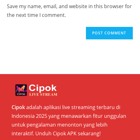
URL
Save my name, email, and website in this browser for
(optional)
the next time I comment.
Cipok
adalah aplikasi live streaming terbaru di
Indonesia 2025 yang menawarkan fitur unggulan
untuk pengalaman menonton yang lebih
interaktif. Unduh Cipok APK sekarang!