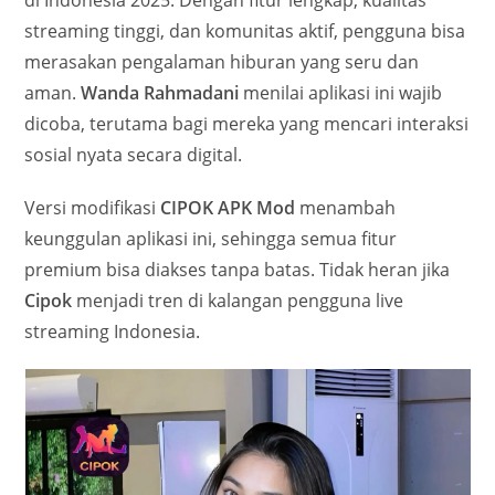
streaming tinggi, dan komunitas aktif, pengguna bisa
merasakan pengalaman hiburan yang seru dan
aman.
Wanda Rahmadani
menilai aplikasi ini wajib
dicoba, terutama bagi mereka yang mencari interaksi
sosial nyata secara digital.
Versi modifikasi
CIPOK APK Mod
menambah
keunggulan aplikasi ini, sehingga semua fitur
premium bisa diakses tanpa batas. Tidak heran jika
Cipok
menjadi tren di kalangan pengguna live
streaming Indonesia.