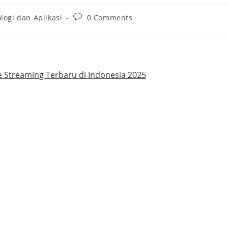
Post
logi dan Aplikasi
0 Comments
comments:
e Streaming Terbaru di Indonesia 2025