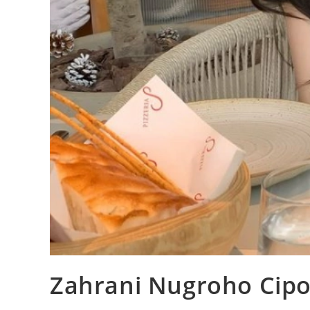
Zahrani Nugroho Cipok