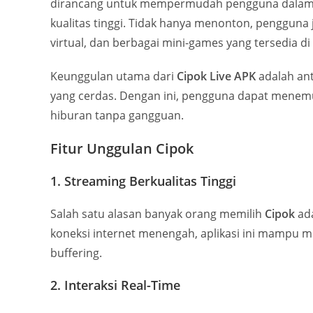
dirancang untuk mempermudah pengguna dalam m
kualitas tinggi. Tidak hanya menonton, pengguna j
virtual, dan berbagai mini-games yang tersedia di 
Keunggulan utama dari
Cipok Live APK
adalah ant
yang cerdas. Dengan ini, pengguna dapat menemu
hiburan tanpa gangguan.
Fitur Unggulan Cipok
1. Streaming Berkualitas Tinggi
Salah satu alasan banyak orang memilih
Cipok
ada
koneksi internet menengah, aplikasi ini mamp
buffering.
2. Interaksi Real-Time