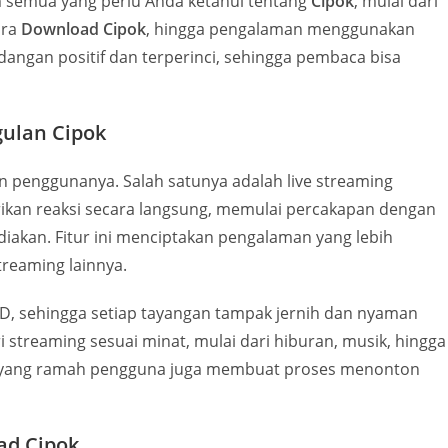
semua yang perlu Anda ketahui tentang
Cipok
, mulai dari
ara
Download Cipok
, hingga pengalaman menggunakan
ndangan positif dan terperinci, sehingga pembaca bisa
gulan Cipok
 penggunanya. Salah satunya adalah live streaming
kan reaksi secara langsung, memulai percakapan dengan
diakan. Fitur ini menciptakan pengalaman yang lebih
reaming lainnya.
HD, sehingga setiap tayangan tampak jernih dan nyaman
i streaming sesuai minat, mulai dari hiburan, musik, hingga
asi yang ramah pengguna juga membuat proses menonton
ad Cipok