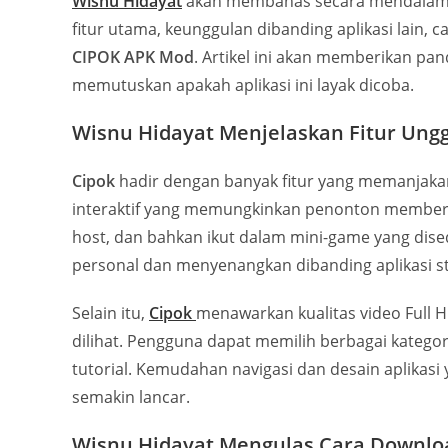
Wisnu Hidayat
akan membahas secara mendalam 
fitur utama, keunggulan dibanding aplikasi lain, c
CIPOK APK Mod
. Artikel ini akan memberikan pa
memutuskan apakah aplikasi ini layak dicoba.
Wisnu Hidayat Menjelaskan Fitur Ung
Cipok
hadir dengan banyak fitur yang memanjakan
interaktif yang memungkinkan penonton memberi
host, dan bahkan ikut dalam mini-game yang dise
personal dan menyenangkan dibanding aplikasi st
Selain itu,
Cipok
menawarkan kualitas video Full 
dilihat. Pengguna dapat memilih berbagai kategor
tutorial. Kemudahan navigasi dan desain aplik
semakin lancar.
Wisnu Hidayat Mengulas Cara Downlo