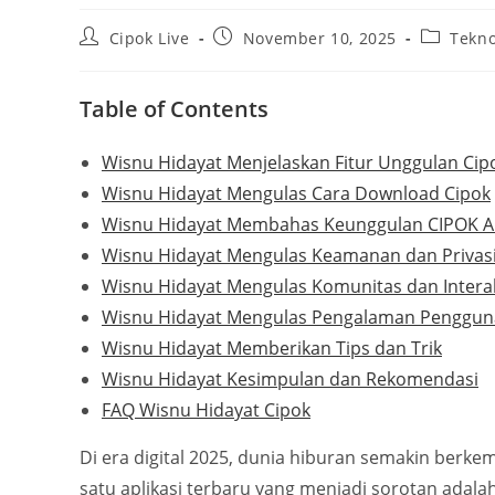
Post
Post
Post
Cipok Live
November 10, 2025
Tekno
author:
published:
category:
Table of Contents
Wisnu Hidayat Menjelaskan Fitur Unggulan Cip
Wisnu Hidayat Mengulas Cara Download Cipok
Wisnu Hidayat Membahas Keunggulan CIPOK 
Wisnu Hidayat Mengulas Keamanan dan Privas
Wisnu Hidayat Mengulas Komunitas dan Intera
Wisnu Hidayat Mengulas Pengalaman Penggun
Wisnu Hidayat Memberikan Tips dan Trik
Wisnu Hidayat Kesimpulan dan Rekomendasi
FAQ Wisnu Hidayat Cipok
Di era digital 2025, dunia hiburan semakin berke
satu aplikasi terbaru yang menjadi sorotan adala