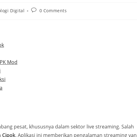
Post
logi Digital
0 Comments
comments:
ok
APK Mod
i
ksi
a
mbang pesat, khususnya dalam sektor live streaming. Salah
h
Cipok
. Aplikasi ini memberikan pengalaman streaming ya