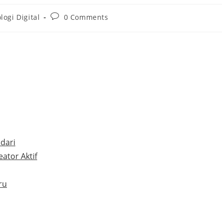
Post
logi Digital
0 Comments
comments:
dari
ator Aktif
ru