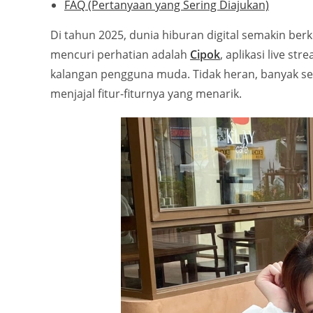
FAQ (Pertanyaan yang Sering Diajukan)
Di tahun 2025, dunia hiburan digital semakin berk
mencuri perhatian adalah
Cipok
, aplikasi live s
kalangan pengguna muda. Tidak heran, banyak se
menjajal fitur-fiturnya yang menarik.