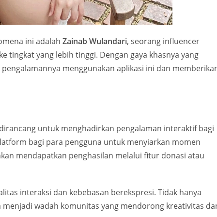
nomena ini adalah
Zainab Wulandari
, seorang influencer
ke tingkat yang lebih tinggi. Dengan gaya khasnya yang
pengalamannya menggunakan aplikasi ini dan memberika
g dirancang untuk menghadirkan pengalaman interaktif bagi
 platform bagi para pengguna untuk menyiarkan momen
kan mendapatkan penghasilan melalui fitur donasi atau
itas interaksi dan kebebasan berekspresi. Tidak hanya
 menjadi wadah komunitas yang mendorong kreativitas da