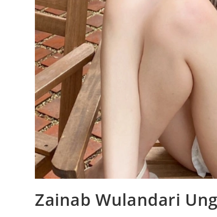
Zainab Wulandari Ung