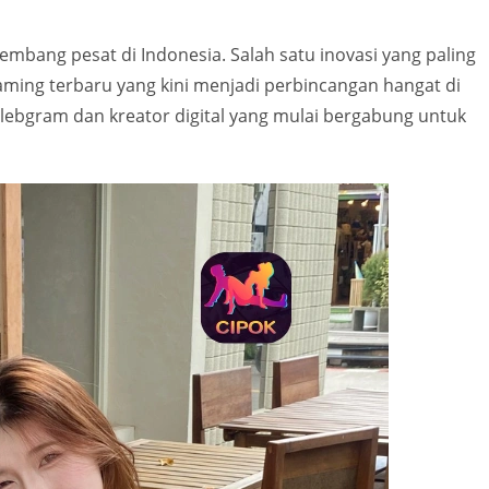
embang pesat di Indonesia. Salah satu inovasi yang paling
treaming terbaru yang kini menjadi perbincangan hangat di
lebgram dan kreator digital yang mulai bergabung untuk